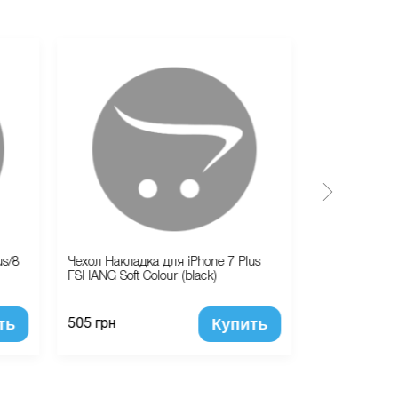
us/8
Чехол Накладка для iPhone 7 Plus
Чехол наклад
FSHANG Soft Colour (black)
Key 028 ободо
ть
Купить
505 грн
570 грн