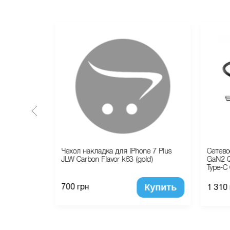
e 7 Plus
Чехол накладка для iPhone 7 Plus
Сетево
(Hi copy)
JLW Carbon Flavor k63 (gold)
GaN2 Q
Type-C 
Купить
Купить
700 грн
1 310