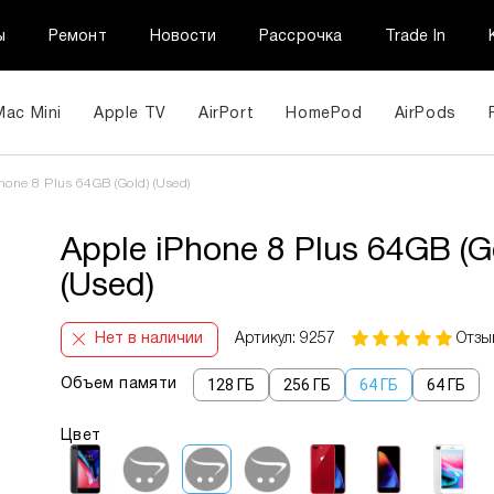
ы
Ремонт
Новости
Рассрочка
Trade In
Mac Mini
Apple TV
AirPort
HomePod
AirPods
hone 8 Plus 64GB (Gold) (Used)
Apple iPhone 8 Plus 64GB (G
(Used)
Нет в наличии
Артикул: 9257
Отзы
128 ГБ
256 ГБ
64 ГБ
64 ГБ
Объем памяти
Цвет