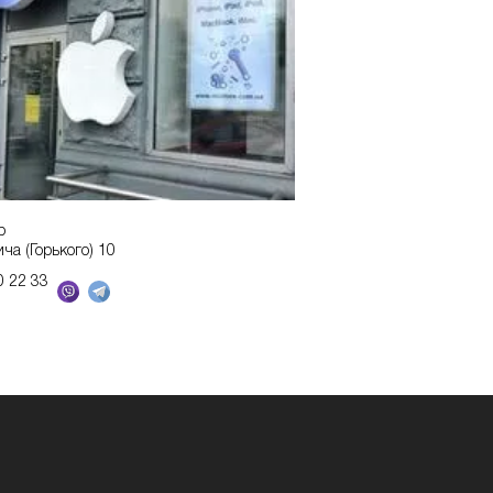
р
ича (Горького) 10
0 22 33