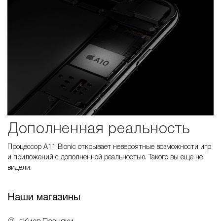
Дополненная реальность
Процессор A11 Bionic открывает невероятные возможности игр
и приложений с дополненной реальностью. Такого вы еще не
видели.
Наши магазины