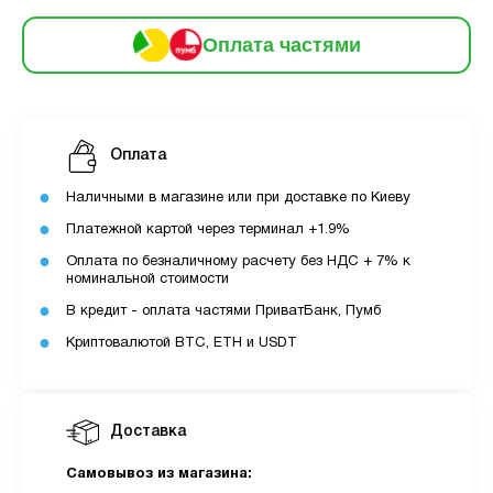
3
Оплата
місяць:
6
Оплата частями
частинами
229 грн
9
12
За допомогою ПУМБ ви маєте можливість
Оплата
придбати товар в розстрочку.
Наличными в магазине или при доставке по Киеву
Для оформлення розстрочки вам необхідно
Платежной картой через терминал +1.9%
мати відкритий ліміт для розстрочки в
Оплата по безналичному расчету без НДС + 7% к
застосунку ПУМБ.
номинальной стоимости
Максимальна сума розстрочки дорівнює
В кредит - оплата частями ПриватБанк, Пумб
вашому доступному ліміту в додатку.
Криптовалютой BTC, ETH и USDT
З боку ПУМБ немає жодних прихованих комісій
чи прихованих платежів.
Доставка
Вартість пристрою це політика та умови компанії
MyCloudStore.
Самовывоз из магазина: