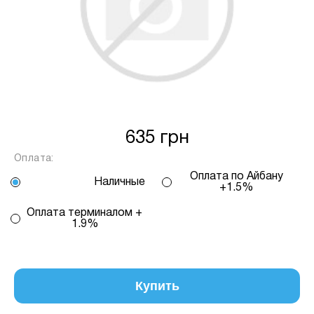
Спосіб кредиту
2 – комісія банку залежить
від кількості обраних вами платежів, від 2
до 25, та вираховується за допомогою
калькулятору або за консультацією нашого
менеджеру.
Для оформлення розстрочки, в застосунку
ПРИВАТБАНК у вас має бути відкритий ліміт на
635 грн
МИТТЄВА РОЗСТРОЧКА чи ОПЛАТА
Оплата:
ЧАСТИНАМИ.
Оплата по Айбану
Наличные
+1.5%
Якщо сума доступного ліміту в застосунку менша
Оплата терминалом +
за вартість обраного вами товару, ви маєте
1.9%
можливість доплатити різницю безпосередньо в
нашому магазині.
Інформація:
Купить
Кількість
платежів:
ПУМБ
В