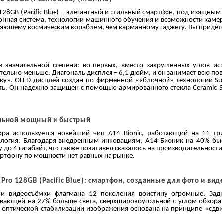
 128GB (Pacific Blue) – элегантный и стильный смартфон, под изящн
онная система, технологии машинного обучения и возможности каме
яющему космическим кораблем, чем карманному гаджету. Вы придете 
 значительной степени: во-первых, вместо закругленных углов ис
ительно меньше. Диагональ дисплея – 6,1 дюйм, и он занимает всю п
ку». OLED-дисплей создан по фирменной «яблочной» технологии Sup
ть. Он надежно защищен с помощью армированного стекла Ceramic Shi
альной мощный и быстрый
сора используется новейший чип A14 Bionic, работающий на 11 тр
логия. Благодаря внедренным инновациям, А14 Бионик на 40% быс
 до 4 гигабайт, что также позитивно сказалось на производительнос
мартфону по мощности нет равных на рынке.
Pro 128GB (Pacific Blue): смартфон, созданные для фото и вид
и видеосъёмки флагмана 12 поколения воистину огромные. Зад
вающей на 27% больше света, сверхширокоугольной с углом обзора 
 оптической стабилизации изображения основана на принципе «сдви