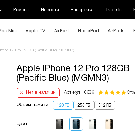
ы
Ремонт
Новости
Рассрочка
Trade In
Mac Mini
Apple TV
AirPort
HomePod
AirPods
hone 12 Pro 128GB (Pacific Blue) (MGMN3)
Apple iPhone 12 Pro 128GB
(Pacific Blue) (MGMN3)
Нет в наличии
Артикул: 10636
Отз
128 ГБ
256 ГБ
512 ГБ
Объем памяти
Цвет