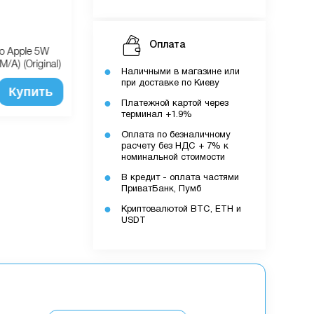
Оплата
во Apple 5W
Автомобильное зарядное устройство
A) (Original)
USAMS C8 3.1A Dual USB Mini (white)
Наличными в магазине или
при доставке по Киеву
Купить
Купить
380 грн
Платежной картой через
терминал +1.9%
Оплата по безналичному
расчету без НДС + 7% к
номинальной стоимости
В кредит - оплата частями
ПриватБанк, Пумб
Криптовалютой BTC, ETH и
USDT