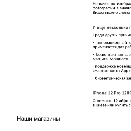
Но качество изобра
фотографии в значи
Видео можно снимать
И еще несколько п
Среди других причи
- инновационный с
применяется для ра
- бесконтактная за
магнита. Мощность –
- поддержка новейш
смартфонов от Apple
- биометрическая за
iPhone 12 Pro 128G
Стоимость 12 айфона
в Киеве или купить 
Наши магазины