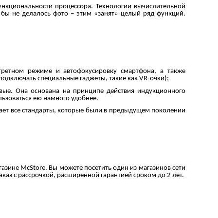
функциональности процессора. Технологии вычислительной
 бы не делалось фото – этим «занят» целый ряд функций.
третном режиме и автофокусировку смартфона, а также
одключать специальные гаджеты, такие как VR-очки);
ервые. Она основана на принципе действия индукционного
льзоваться ею намного удобнее.
ает все стандарты, которые были в предыдущем поколении
азине McStore. Вы можете посетить один из магазинов сети
аказ с рассрочкой, расширенной гарантией сроком до 2 лет.