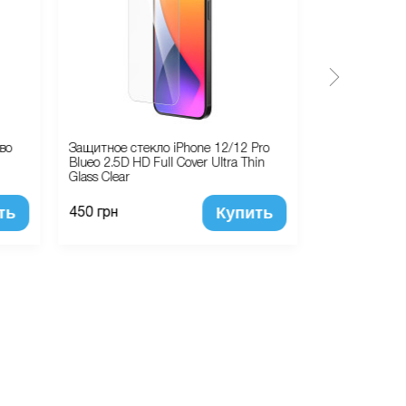
во
Защитное стекло iPhone 12/12 Pro
Портативное 
Blueo 2.5D HD Full Cover Ultra Thin
Power Bank 
Glass Clear
ть
Купить
570 грн
450 грн