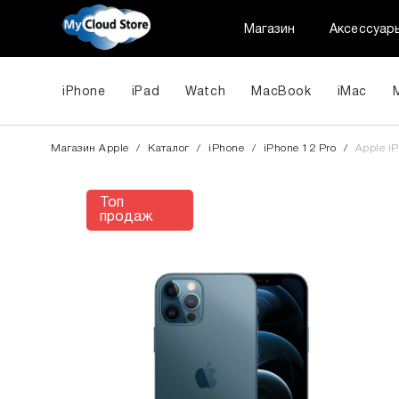
Магазин
Аксессуар
iPhone
iPad
Watch
MacBook
iMac
Магазин Apple
/
Каталог
/
iPhone
/
iPhone 12 Pro
/
Apple iP
Топ
продаж