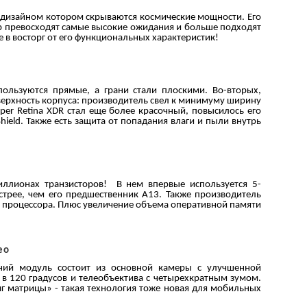
ым дизайном котором скрываются космические мощности. Его
р превосходят самые высокие ожидания и больше подходят
в восторг от его функциональных характеристик!
пользуются прямые, а грани стали плоскими. Во-вторых,
оверхность корпуса: производитель свел к минимуму ширину
er Retina XDR стал еще более красочный, повысилось его
eld. Также есть защита от попадания влаги и пыли внутрь
иллионах транзисторов! В нем впервые используется 5-
трее, чем его предшественник А13. Также производитель
ти процессора. Плюс увеличение объема оперативной памяти
ео
ний модуль состоит из основной камеры с улучшенной
в 120 градусов и телеобъектива с четырехкратным зумом.
г матрицы» - такая технология тоже новая для мобильных