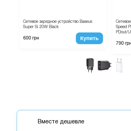
ing
Сетевое зарядное устройство Baseus
Сетевое
Super Si 20W Black
Speed P
PDout/U
ть
Купить
600 грн
790 гр
Вместе дешевле