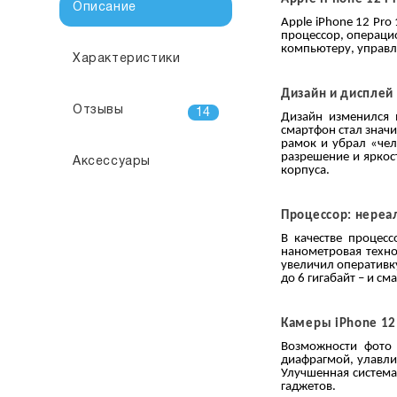
Описание
Apple iPhone 12 Pro
процессор, операци
компьютеру, управл
Характеристики
Дизайн и дисплей
Отзывы
14
Дизайн изменился в
смартфон стал знач
рамок и убрал «чел
разрешение и яркос
Аксессуары
корпуса.
Процессор: нере
В качестве процес
нанометровая техно
увеличил оперативку
до 6 гигабайт – и с
Камеры iPhone 12 
Возможности фото 
диафрагмой, улавли
Улучшенная система
гаджетов.