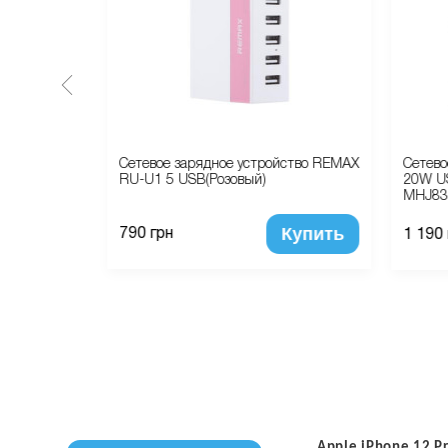
ple Leather
Сетевое зарядное устройство REMAX
Сетево
RU-U1 5 USB(Розовый)
20W US
MHJ83
Купить
Купить
790 грн
1 190
Apple iPhone 12 P