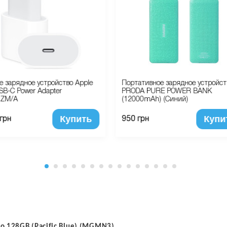
е зарядное устройство Apple
Портативное зарядное устройст
B-C Power Adapter
PRODA PURE POWER BANK
ZM/A
(12000mAh) (Синий)
Купить
Купи
 грн
950 грн
ro 128GB (Pacific Blue) (MGMN3)