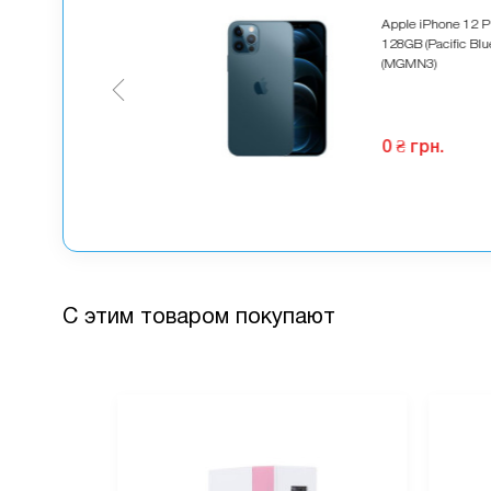
90 грн.
Apple iPhone 12 P
128GB (Pacific Blu
71 грн.
(MGMN3)
омите
119 грн.
 комплект
0 ₴ грн.
С этим товаром покупают