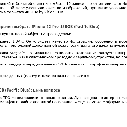
жений в большей степени в Айфон 12 зависит не от оптики, а от 
тельной мере улучшили качество изображений, при каких условиях
 в форматах 4К и Dolby Vision HDR.
ричин выбрать iPhone 12 Pro 128GB (Pacific Blue)
н купить новый Айфон 12 Про выделим:
канер LiDAR. Он улучшает качество фотографий, особенно в пор
боты приложений дополненной реальности (для этого даже не нужно п
рядка MagSafe – уникальная технология, которая используется вп
 такая же, как в классическом проводном зарядном устройстве, но по
его стандарта передачи данных 5G. Кроме того, смартфон поддержив
;
щита данных (сканер отпечатка пальцев и Face ID).
B (Pacific Blue): цена вопроса
 ПРО-модели зависит от комплектации. Лучшая цена – в интернет-маг
смартфон онлайн с доставкой по Украине. А еще вы можете оформить з