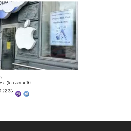
р
ича (Горького) 10
0 22 33