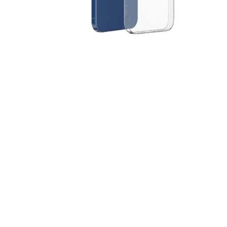
За допом
одним з д
Спосіб к
Спосіб 
платежів
або за 
Для офор
відкрити
Якщо сума
товару, 
магазині
ПУМБ
О
части