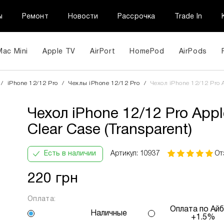
ы
Ремонт
Новости
Рассрочка
Trade In
Mac Mini
Apple TV
AirPort
HomePod
AirPods
Чехол iPhone 12/12 Pro Apple Clear Case (Transparent)
/
iPhone 12/12 Pro
/
Чехлы iPhone 12/12 Pro
/
Чехол iPhone 12/12 Pro A
Чехол iPhone 12/12 Pro Appl
Clear Case (Transparent)
ПриватБанк
Кількість
В
Інформац
Оплата
платежів:
місяць:
частинами
3
78 грн
Есть в наличии
Артикул: 10937
От
6
9
220 грн
12
Оплата:
Оплата по Айб
Наличные
+1.5%