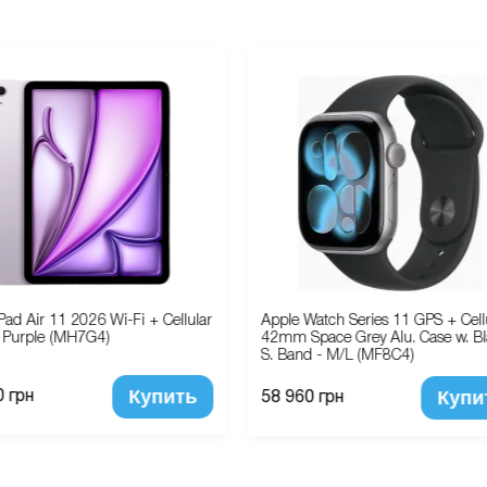
Pad Air 11 2026 Wi-Fi + Cellular
Apple Watch Series 11 GPS + Cell
Purple (MH7G4)
42mm Space Grey Alu. Case w. Bl
S. Band - M/L (MF8C4)
Купить
Купи
0 грн
58 960 грн