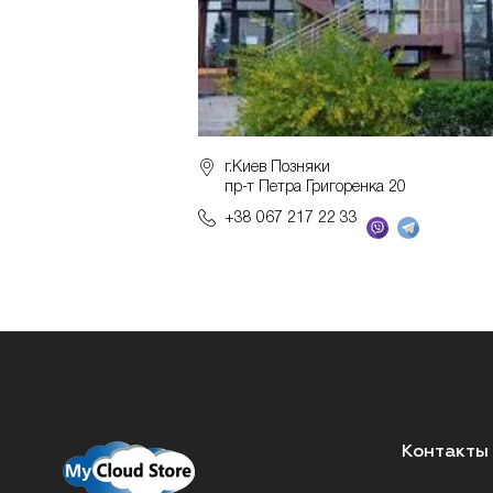
г.Киев Позняки
пр-т Петра Григоренка 20
+38 067 217 22 33
Контакты