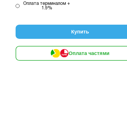
Оплата терминалом +
огою ПриватБанку ви маєте змогу придбати товар в розстр
1.9%
вох способів.
редиту 1 – комісія банку складає 2.9 % на місяць від с
Купить
кредиту
2 – комісія банку залежить від кількості обра
, від 2 до 25, та вираховується за допомогою кальку
консультацією нашого менеджеру.
Оплата частями
млення розстрочки, в застосунку ПРИВАТБАНК у вас має б
й ліміт на МИТТЄВА РОЗСТРОЧКА чи ОПЛАТА ЧАСТИНАМИ.
 доступного ліміту в застосунку менша за вартість обраног
ви маєте можливість доплатити різницю безпосередньо в на
.
плата
Кількість
В місяць:
Інформація:
нами
платежів:
79 грн
3
6
9