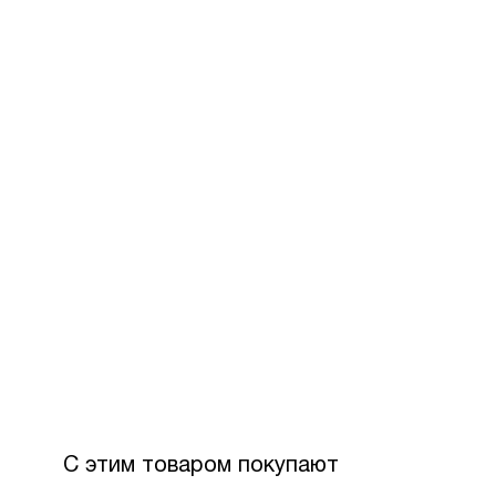
За допом
Для офор
розстроч
Максимал
З боку П
Вартість
С этим товаром покупают