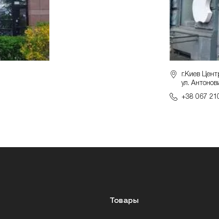
г.Киев Цент
ул. Антонов
+38 067 21
Товары