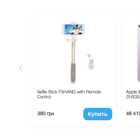
im Box
Selfie Stick FSHANG with Remote
Apple i
Control
256GB 
Купить
Купить
380 грн
48 41