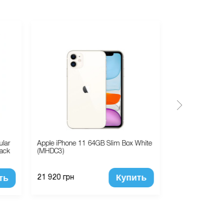
ular
Apple iPhone 11 64GB Slim Box White
Чехол наклад
ack
(MHDC3)
Rhombus (hea
Купить
ть
21 920 грн
400 грн