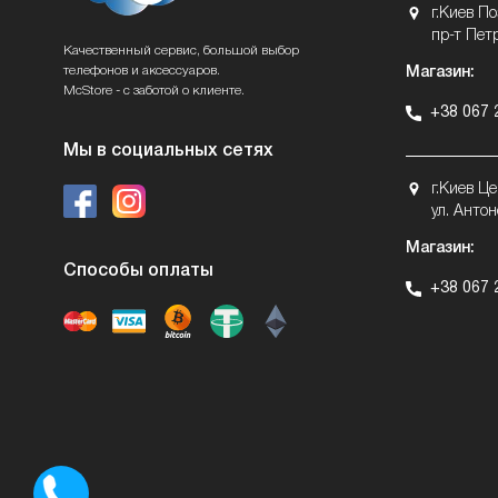
г.Киев П
пр-т Пет
Качественный сервис, большой выбор
телефонов и аксессуаров.
Магазин:
McStore - с заботой о клиенте.
+38 067 
Мы в социальных сетях
г.Киев Ц
ул. Антон
Магазин:
Способы оплаты
+38 067 