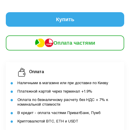
6
частинами
63 грн
9
12
Купить
За допомогою ПУМБ ви маєте можливість
придбати товар в розстрочку.
Оплата частями
Для оформлення розстрочки вам необхідно
мати відкритий ліміт для розстрочки в
застосунку ПУМБ.
Оплата
Максимальна сума розстрочки дорівнює
вашому доступному ліміту в додатку.
Наличными в магазине или при доставке по Киеву
Платежной картой через терминал +1.9%
З боку ПУМБ немає жодних прихованих комісій
Оплата по безналичному расчету без НДС + 7% к
чи прихованих платежів.
номинальной стоимости
Вартість пристрою це політика та умови компанії
В кредит - оплата частями ПриватБанк, Пумб
MyCloudStore.
Криптовалютой BTC, ETH и USDT