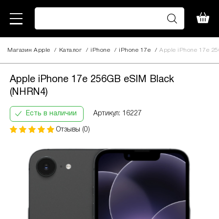
Магазин Apple
/
Каталог
/
iPhone
/
iPhone 17e
/
Apple iPhone 17e 2
Apple iPhone 17e 256GB eSIM
28 690
Black (NHRN4)
грн
Apple iPhone 17e 256GB eSIM Black
Кількість
(NHRN4)
Інформація:
платежів:
В
ПриватБанк
3
місяць:
Есть в наличии
Артикул: 16227
Оплата
6
10250
частинами
Отзывы (0)
9
грн
12
За допомогою ПриватБанку ви маєте змогу
придбати товар в розстрочку одним з двох
способів.
Спосіб кредиту 1 – комісія банку складає
2.9 % на місяць від суми.