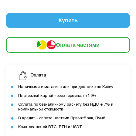
6
частинами
79 грн
9
12
Купить
За допомогою ПУМБ ви маєте можливість
придбати товар в розстрочку.
Оплата частями
Для оформлення розстрочки вам необхідно
мати відкритий ліміт для розстрочки в
застосунку ПУМБ.
Оплата
Максимальна сума розстрочки дорівнює
вашому доступному ліміту в додатку.
Наличными в магазине или при доставке по Киеву
Платежной картой через терминал +1.9%
З боку ПУМБ немає жодних прихованих комісій
Оплата по безналичному расчету без НДС + 7% к
чи прихованих платежів.
номинальной стоимости
Вартість пристрою це політика та умови компанії
В кредит - оплата частями ПриватБанк, Пумб
MyCloudStore.
Криптовалютой BTC, ETH и USDT