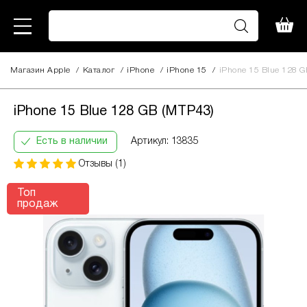
Магазин Apple
/
Каталог
/
iPhone
/
iPhone 15
/
iPhone 15 Blue 128 G
iPhone 15 Blue 128 GB
29 570
(MTP43)
грн
iPhone 15 Blue 128 GB (MTP43)
Кількість
Інформація:
Есть в наличии
Артикул: 13835
платежів:
В
ПриватБанк
Отзывы (1)
3
місяць:
Оплата
6
10564
частинами
Топ
9
грн
продаж
12
За допомогою ПриватБанку ви маєте змогу
придбати товар в розстрочку одним з двох
способів.
Спосіб кредиту 1 – комісія банку складає
2.9 % на місяць від суми.