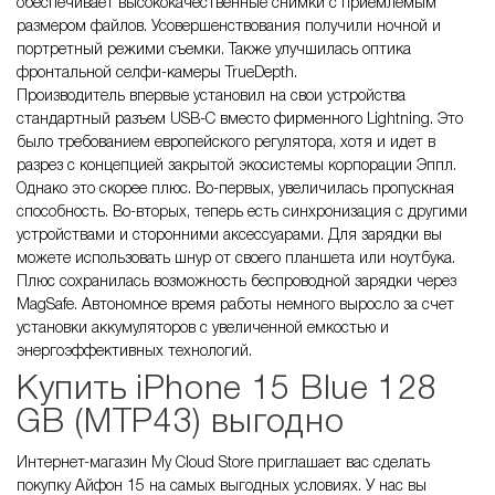
обеспечивает высококачественные снимки с приемлемым
размером файлов. Усовершенствования получили ночной и
портретный режими съемки. Также улучшилась оптика
фронтальной селфи-камеры TrueDepth.
Производитель впервые установил на свои устройства
стандартный разъем USB-C вместо фирменного Lightning. Это
было требованием европейского регулятора, хотя и идет в
разрез с концепцией закрытой экосистемы корпорации Эппл.
Однако это скорее плюс. Во-первых, увеличилась пропускная
способность. Во-вторых, теперь есть синхронизация с другими
устройствами и сторонними аксессуарами. Для зарядки вы
можете использовать шнур от своего планшета или ноутбука.
Плюс сохранилась возможность беспроводной зарядки через
MagSafe. Автономное время работы немного выросло за счет
установки аккумуляторов с увеличенной емкостью и
энергоэффективных технологий.
Купить iPhone 15 Blue 128
GB (MTP43) выгодно
Интернет-магазин My Cloud Store приглашает вас сделать
покупку Айфон 15 на самых выгодных условиях. У нас вы