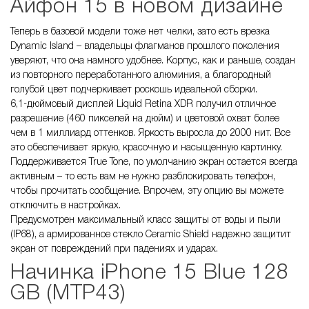
Айфон 15 в новом дизайне
Теперь в базовой модели тоже нет челки, зато есть врезка
Dynamic Island – владельцы флагманов прошлого поколения
уверяют, что она намного удобнее. Корпус, как и раньше, создан
из повторного переработанного алюминия, а благородный
голубой цвет подчеркивает роскошь идеальной сборки.
6,1-дюймовый дисплей Liquid Retina XDR получил отличное
разрешение (460 пикселей на дюйм) и цветовой охват более
чем в 1 миллиард оттенков. Яркость выросла до 2000 нит. Все
это обеспечивает яркую, красочную и насыщенную картинку.
Поддерживается True Tone, по умолчанию экран остается всегда
активным – то есть вам не нужно разблокировать телефон,
чтобы прочитать сообщение. Впрочем, эту опцию вы можете
отключить в настройках.
Предусмотрен максимальный класс защиты от воды и пыли
(IP68), а армированное стекло Ceramic Shield надежно защитит
экран от повреждений при падениях и ударах.
Начинка iPhone 15 Blue 128
GB (MTP43)