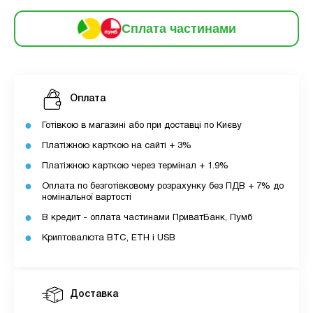
6
частинами
723 грн
9
Сплата частинами
12
За допомогою ПУМБ ви маєте можливість
придбати товар в розстрочку.
Оплата
Для оформлення розстрочки вам необхідно
Готівкою в магазині або при доставці по Києву
мати відкритий ліміт для розстрочки в
Платіжною карткою на сайті + 3%
застосунку ПУМБ.
Платіжною карткою через термінал + 1.9%
Максимальна сума розстрочки дорівнює
Оплата по безготівковому розрахунку без ПДВ + 7% до
вашому доступному ліміту в додатку.
номінальної вартості
В кредит - оплата частинами ПриватБанк, Пумб
З боку ПУМБ немає жодних прихованих комісій
Криптовалюта BTC, ETH і USB
чи прихованих платежів.
Вартість пристрою це політика та умови компанії
MyCloudStore.
Доставка