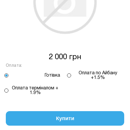
залежить від кількості обраних вами
платежів, від 2 до 25, тая віраховується за
допомогою калькулятору або за
консультацією нашого менеджера.
Для оформлення розстрочки, в застосунку
ПРИВАТБАНК у вас має бути відкритий ліміт на
МИТТЄВА РОЗСТРОЧКА чи ОПЛАТА
2 000 грн
ЧАСТИНАМИ.
Оплата:
Оплата по Айбану
Готівка
Якщо сума доступного ліміту в застосунку менша
+1.5%
за вартість обраного вами товару, Ви маєте
Оплата терміналом +
можливість доплатити різницю безпосередньо в
1.9%
нашому магазині.
Інформація:
Кількість
Купити
платежів:
ПУМБ
В
3
Оплата
місяць: