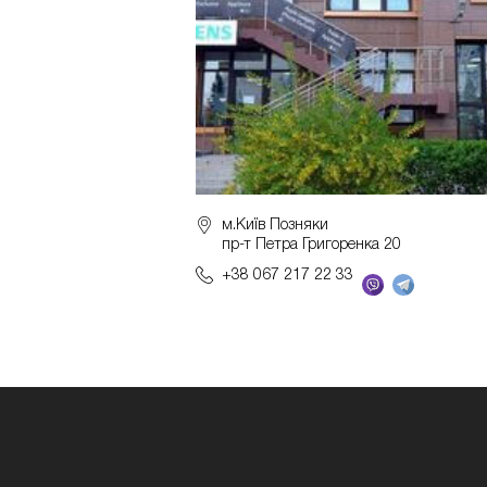
м.Київ Позняки
пр-т Петра Григоренка 20
+38 067 217 22 33