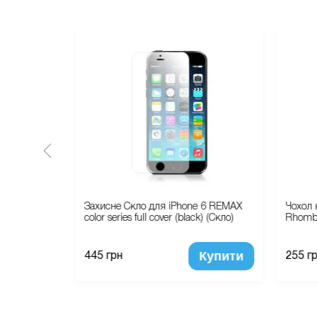
стрій Apple
Захисне Скло для iPhone 6 REMAX
Чохол 
1CH/A)
color series full cover (black) (Скло)
Rhombu
Купити
Купити
445 грн
255 г