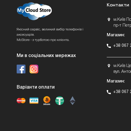
Контакти
м.Київ П
пр-т Пет
Якісний сервіс, великий вибір телефонів і
аксесуарів.
Магазин:
McStore - з турботою про клієнта.
+38 067 
Ми в соціальних мережах
м.Київ Ц
вул. Анто
Магазин:
Варіанти оплати
+38 067 