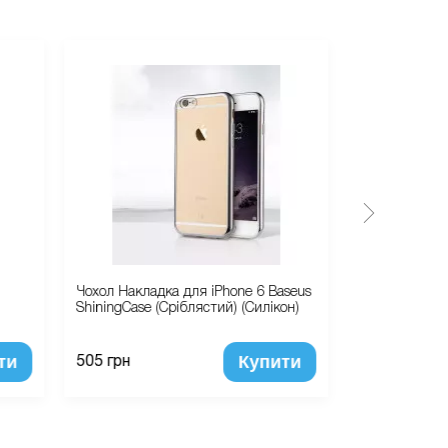
Чохол Накладка для iPhone 6 Baseus
Захисне Скло
ShiningCase (Сріблястий) (Силікон)
про 9H Glass 
Protectore(Гл
ти
Купити
505 грн
320 грн