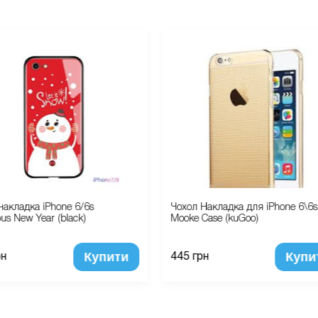
накладка iPhone 6/6s
Чохол Накладка для iPhone 6\6s
s New Year (black)
Mooke Case (kuGoo)
Купити
Купи
рн
445 грн