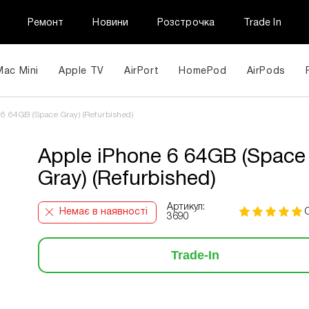
Ремонт
Новини
Розстрочка
Trade In
Mac Mini
Apple TV
AirPort
HomePod
AirPods
6 64GB (Space Gray) (Refurbished)
Apple iPhone 6 64GB (Space
Gray) (Refurbished)
Артикул:
Немає в наявності
3690
Trade-In