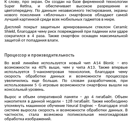
К слову, про экран. Он создан на базе фирменной технологии
Super Retina, и обеспечивает высокое разрешение и
цветопередачу. По данным независимого тестирования, экраны
нового поколения «яблочных» смартфонов обладают самой
лучшей картинкой среди всех мобильных гаджетов в мире.
Дисплей покрыт защитным армированным стеклом Ceramic
Shield, благодаря чему риск повреждений при падении или ударе
сократился в 4 раза. Также смартфон оснащен максимальной
защитой от попадания влаги.
Процессор и производительность
Во всей линейке используется новый чип А14 Bionic – его
возможности на 40% выше, чем у чипа А13. Также впервые
используется 5-нанометровая технология, благодаря чему
скорость обработки данных и возможности процессора
увеличились еще больше. По словам разработчиков, при
использовании 5 G игровые возможности смартфона вышли на
консольный уровень.
Вырос и объем оперативной памяти – до 4 гигабайт. Объем
накопителя в данной модели – 128 гигабайт. Также необходимо
упомянуть машинное обучение Neural Engineс – благодаря этой
системе выросла скорость и возможности обработки данных. В
частности, стала возможна попиксельная многокадровая
обработка изображений.