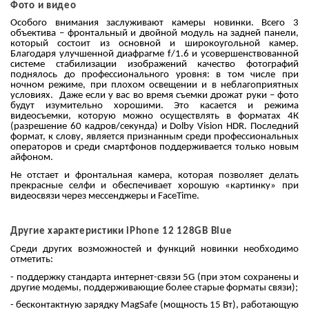
Фото и видео
Особого внимания заслуживают камеры новинки. Всего 3
объектива – фронтальный и двойной модуль на задней панели,
который состоит из основной и широкоугольной камер.
Благодаря улучшенной диафрагме f/1.6 и усовершенствованной
системе стабилизации изображений качество фотографий
поднялось до профессионального уровня: в том числе при
ночном режиме, при плохом освещении и в неблагоприятных
условиях. Даже если у вас во время съемки дрожат руки – фото
будут изумительно хорошими. Это касается и режима
видеосъемки, которую можно осуществлять в форматах 4К
(разрешение 60 кадров/секунда) и Dolby Vision HDR. Последний
формат, к слову, является признанным среди профессиональных
операторов и среди смартфонов поддерживается только новым
айфоном.
Не отстает и фронтальная камера, которая позволяет делать
прекрасные селфи и обеспечивает хорошую «картинку» при
видеосвязи через мессенджеры и FaceTime.
Другие характеристики iPhone 12 128GB Blue
Среди других возможностей и функций новинки необходимо
отметить:
- поддержку стандарта интернет-связи 5G (при этом сохранены и
другие модемы, поддерживающие более старые форматы связи);
- бесконтактную зарядку MagSafe (мощность 15 Вт), работающую