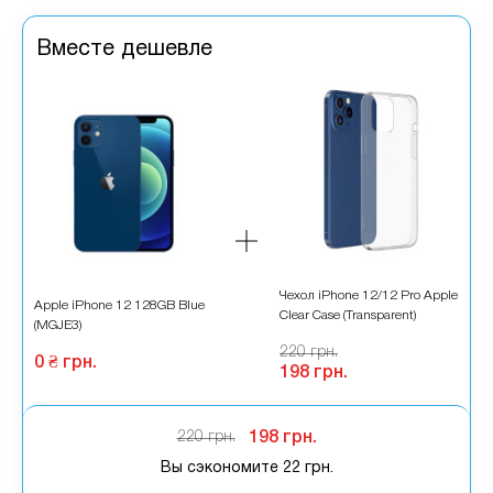
Вместе дешевле
во
Чехол iPhone 12/12 Pro Apple
Apple iPhone 12 128GB Blue
A
Clear Case (Transparent)
(MGJE3)
(
220 грн.
0 ₴ грн.
0
198 грн.
220 грн.
198 грн.
Вы сэкономите
22 грн.