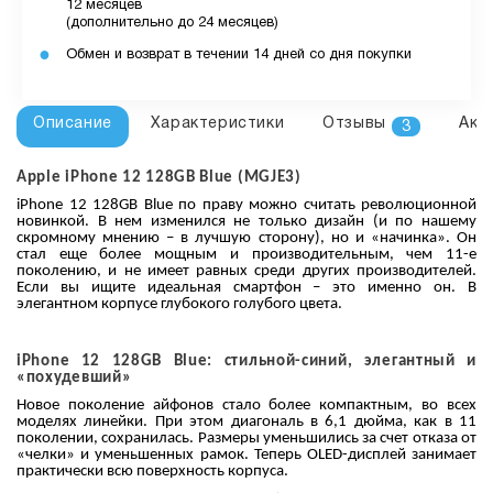
12 месяцев
(дополнительно до 24 месяцев)
Обмен и возврат в течении 14 дней со дня покупки
Описание
Характеристики
Отзывы
Акс
3
Apple iPhone 12 128GB Blue (MGJE3)
iPhone 12 128GB Blue по праву можно считать революционной
новинкой. В нем изменился не только дизайн (и по нашему
скромному мнению – в лучшую сторону), но и «начинка». Он
стал еще более мощным и производительным, чем 11-е
поколению, и не имеет равных среди других производителей.
Если вы ищите идеальная смартфон – это именно он. В
элегантном корпусе глубокого голубого цвета.
iPhone 12 128GB Blue: стильной-синий, элегантный и
«похудевший»
Новое поколение айфонов стало более компактным, во всех
моделях линейки. При этом диагональ в 6,1 дюйма, как в 11
поколении, сохранилась. Размеры уменьшились за счет отказа от
«челки» и уменьшенных рамок. Теперь OLED-дисплей занимает
практически всю поверхность корпуса.