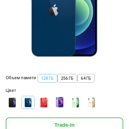
128 ГБ
256 ГБ
64 ГБ
Объем памяти
Цвет
Trade-In