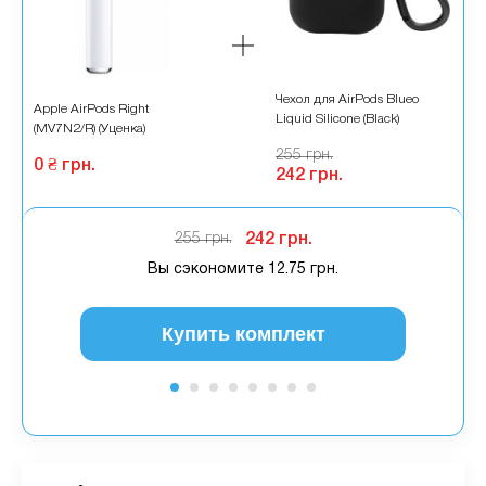
во
Чехол для AirPods Blueo
Apple AirPods Right
A
er
Liquid Silicone (Black)
(MV7N2/R) (Уценка)
(
255 грн.
0 ₴ грн.
0
242 грн.
255 грн.
242 грн.
Вы сэкономите
12.75 грн.
Купить комплект