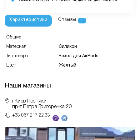
Обмен и возврат в течении 14 дней со дня покупки
Характеристики
Отзывы
1
Общие
Материал
Силикон
Тип товара
Чехол для AirPods
Цвет
Жёлтый
Наши магазины
г.Киев Позняки
пр-т Петра Григоренка 20
+38 067 217 22 33