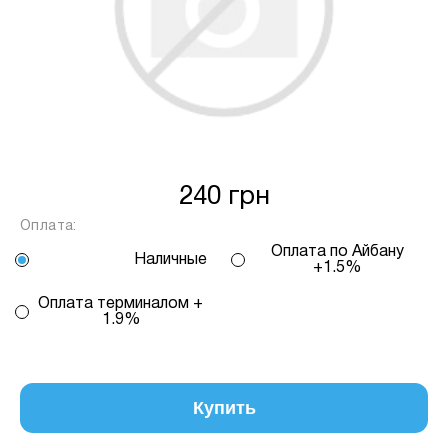
від кількості обраних вами платежів, від 2
до 25, та вираховується за допомогою
калькулятору або за консультацією нашого
менеджеру.
Для оформлення розстрочки, в застосунку
ПРИВАТБАНК у вас має бути відкритий ліміт на
МИТТЄВА РОЗСТРОЧКА чи ОПЛАТА
240 грн
ЧАСТИНАМИ.
Оплата:
Оплата по Айбану
Наличные
Якщо сума доступного ліміту в застосунку менша
+1.5%
за вартість обраного вами товару, ви маєте
Оплата терминалом +
можливість доплатити різницю безпосередньо в
1.9%
нашому магазині.
Інформація:
Кількість
Купить
платежів:
ПУМБ
В
3
Оплата
місяць: