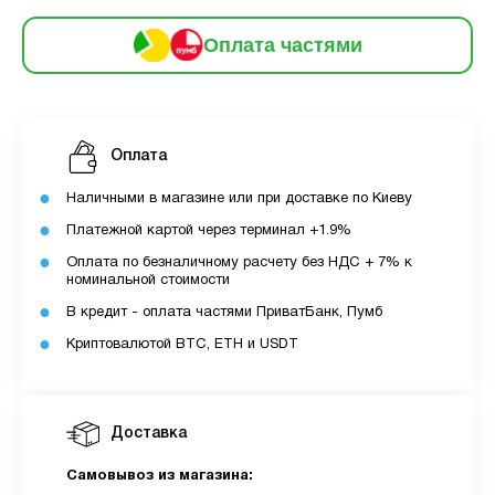
6
частинами
86 грн
9
Оплата частями
12
За допомогою ПУМБ ви маєте можливість
придбати товар в розстрочку.
Оплата
Для оформлення розстрочки вам необхідно
Наличными в магазине или при доставке по Киеву
мати відкритий ліміт для розстрочки в
Платежной картой через терминал +1.9%
застосунку ПУМБ.
Оплата по безналичному расчету без НДС + 7% к
Максимальна сума розстрочки дорівнює
номинальной стоимости
вашому доступному ліміту в додатку.
В кредит - оплата частями ПриватБанк, Пумб
Криптовалютой BTC, ETH и USDT
З боку ПУМБ немає жодних прихованих комісій
чи прихованих платежів.
Вартість пристрою це політика та умови компанії
Доставка
MyCloudStore.
Самовывоз из магазина: