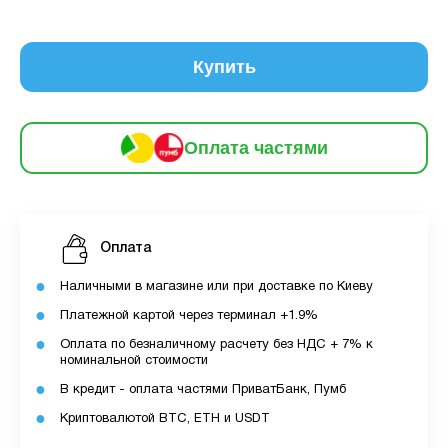
частинами
354 грн
9
12
Купить
За допомогою ПУМБ ви маєте можливість
придбати товар в розстрочку.
Оплата частями
Для оформлення розстрочки вам необхідно
мати відкритий ліміт для розстрочки в
застосунку ПУМБ.
Максимальна сума розстрочки дорівнює
Оплата
вашому доступному ліміту в додатку.
Наличными в магазине или при доставке по Киеву
З боку ПУМБ немає жодних прихованих комісій
Платежной картой через терминал +1.9%
чи прихованих платежів.
Оплата по безналичному расчету без НДС + 7% к
номинальной стоимости
Вартість пристрою це політика та умови компанії
MyCloudStore.
В кредит - оплата частями ПриватБанк, Пумб
Криптовалютой BTC, ETH и USDT