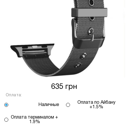
від кількості обраних вами платежів, від 2
до 25, та вираховується за допомогою
калькулятору або за консультацією нашого
менеджеру.
Для оформлення розстрочки, в застосунку
ПРИВАТБАНК у вас має бути відкритий ліміт на
МИТТЄВА РОЗСТРОЧКА чи ОПЛАТА
ЧАСТИНАМИ.
Якщо сума доступного ліміту в застосунку менша
за вартість обраного вами товару, ви маєте
можливість доплатити різницю безпосередньо в
635 грн
нашому магазині.
Оплата:
Інформація:
Оплата по Айбану
Наличные
+1.5%
Кількість
платежів:
ПУМБ
В
Оплата терминалом +
3
1.9%
Оплата
місяць:
6