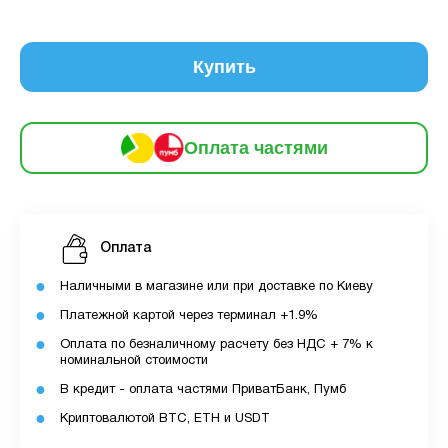
частинами
229 грн
9
12
Купить
За допомогою ПУМБ ви маєте можливість
придбати товар в розстрочку.
Оплата частями
Для оформлення розстрочки вам необхідно
мати відкритий ліміт для розстрочки в
застосунку ПУМБ.
Максимальна сума розстрочки дорівнює
Оплата
вашому доступному ліміту в додатку.
Наличными в магазине или при доставке по Киеву
З боку ПУМБ немає жодних прихованих комісій
Платежной картой через терминал +1.9%
чи прихованих платежів.
Оплата по безналичному расчету без НДС + 7% к
Вартість пристрою це політика та умови компанії
номинальной стоимости
MyCloudStore.
В кредит - оплата частями ПриватБанк, Пумб
Криптовалютой BTC, ETH и USDT