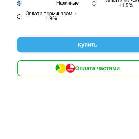
Оплата по Айб
Наличные
вох способів.
+1.5%
Оплата терминалом +
1.9%
редиту 1 – комісія банку складає 2.9 % на місяць від с
кредиту
2 – комісія банку залежить від кількості обра
, від 2 до 25, та вираховується за допомогою кальку
консультацією нашого менеджеру.
Купить
млення розстрочки, в застосунку ПРИВАТБАНК у вас має б
й ліміт на МИТТЄВА РОЗСТРОЧКА чи ОПЛАТА ЧАСТИНАМИ.
Оплата частями
 доступного ліміту в застосунку менша за вартість обраног
ви маєте можливість доплатити різницю безпосередньо в на
.
плата
Кількість
В місяць:
Інформація:
нами
платежів:
199 грн
3
6
9
12