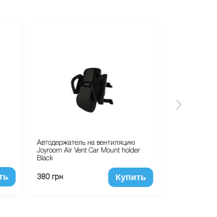
Автодержатель на вентиляцию
Чехол Накладк
Joyroom Air Vent Car Mount holder
ободок (Grey)
Black
ть
Купить
320 грн
380 грн