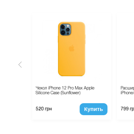
ingtou
Чехол iPhone 12 Pro Max Apple
Расши
ransparent
Silicone Case (Sunflower)
iPhone/
Купить
Купить
520 грн
799 г