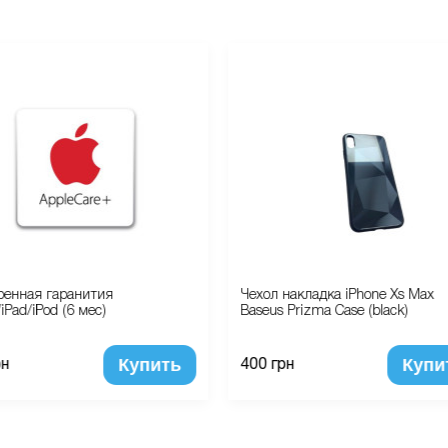
ренная гаранития
Чехол накладка iPhone Xs Max
iPad/iPod (6 мес)
Baseus Prizma Case (black)
Купить
Купи
рн
400 грн