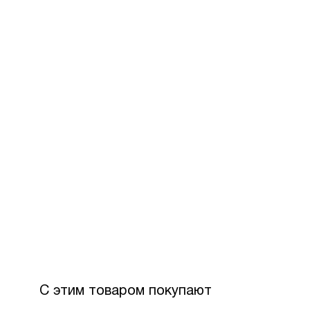
За допом
Для офор
розстроч
Максимал
З боку П
Вартість
С этим товаром покупают