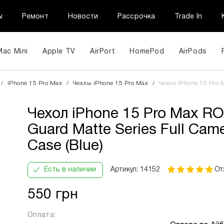
ы
Ремонт
Новости
Рассрочка
Trade In
Mac Mini
Apple TV
AirPort
HomePod
AirPods
Чехол iPhone 15 Pro Max R
/
iPhone 15 Pro Max
/
Чехлы iPhone 15 Pro Max
/
Чехол iPhone 15 Pro M
Guard Matte Series Full Camer
(Blue)
Чехол iPhone 15 Pro Max R
ПриватБанк
Кількість
В
Інформац
Оплата
платежів:
місяць:
Guard Matte Series Full Cam
частинами
3
196 грн
Case (Blue)
6
9
12
Есть в наличии
Артикул: 14152
От
550 грн
Оплата:
огою ПриватБанку ви маєте змогу придбати товар в розстр