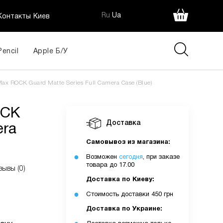
Ru
Ua
Контакты Киев
Pencil
Apple Б/У
OCK
550
ax ROCK Guard Matte Series Full Camera Case (Blue)
a Case
грн
OCK
ія:
Доставка
era
Самовывоз из магазина:
Возможен
сегодня
, при заказе
товара до 17.00
зывы (0)
Доставка по Киеву:
Стоимость доставки 450 грн
Доставка по Украине:
очку