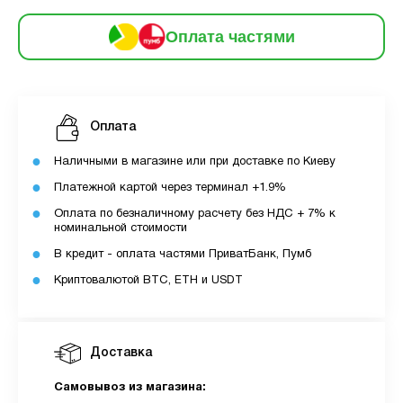
3
Оплата
місяць:
6
Оплата частями
частинами
275 грн
9
12
За допомогою ПУМБ ви маєте можливість
Оплата
придбати товар в розстрочку.
Наличными в магазине или при доставке по Киеву
Для оформлення розстрочки вам необхідно
Платежной картой через терминал +1.9%
мати відкритий ліміт для розстрочки в
Оплата по безналичному расчету без НДС + 7% к
застосунку ПУМБ.
номинальной стоимости
Максимальна сума розстрочки дорівнює
В кредит - оплата частями ПриватБанк, Пумб
вашому доступному ліміту в додатку.
Криптовалютой BTC, ETH и USDT
З боку ПУМБ немає жодних прихованих комісій
чи прихованих платежів.
Доставка
Вартість пристрою це політика та умови компанії
MyCloudStore.
Самовывоз из магазина: