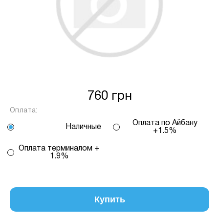
Спосіб кредиту
2 – комісія банку залежить
від кількості обраних вами платежів, від 2
до 25, та вираховується за допомогою
калькулятору або за консультацією нашого
менеджеру.
Для оформлення розстрочки, в застосунку
ПРИВАТБАНК у вас має бути відкритий ліміт на
760 грн
МИТТЄВА РОЗСТРОЧКА чи ОПЛАТА
Оплата:
ЧАСТИНАМИ.
Оплата по Айбану
Наличные
+1.5%
Якщо сума доступного ліміту в застосунку менша
Оплата терминалом +
за вартість обраного вами товару, ви маєте
1.9%
можливість доплатити різницю безпосередньо в
нашому магазині.
Інформація:
Купить
Кількість
платежів:
ПУМБ
В