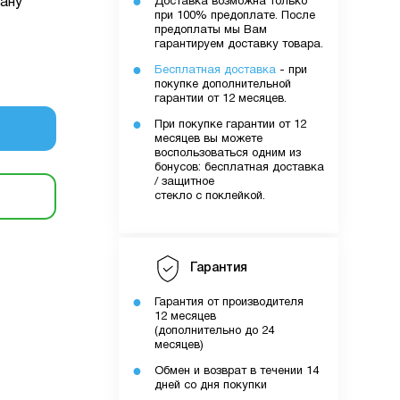
ану
Доставка возможна только
очку
при 100% предоплате. После
предоплаты мы Вам
гарантируем доставку товара.
уми.
Бесплатная доставка
- при
покупке дополнительной
них вами
гарантии от 12 месяцев.
лятору
При покупке гарантии от 12
месяцев вы можете
воспользоваться одним из
бонусов: бесплатная доставка
ути
/ защитное
стекло с поклейкой.
о вами
шому
Гарантия
Гарантия от производителя
12 месяцев
(дополнительно до 24
месяцев)
Обмен и возврат в течении 14
дней со дня покупки