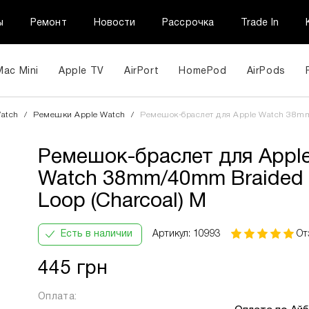
ы
Ремонт
Новости
Рассрочка
Trade In
Mac Mini
Apple TV
AirPort
HomePod
AirPods
Ремешок-браслет для Apple Watch 38mm/40mm Braided S
atch
/
Ремешки Apple Watch
/
Ремешок-браслет для Apple Watch 38mm/
Loop (Charcoal) M
Ремешок-браслет для Appl
ПриватБанк
Кількість
В
Інформац
Watch 38mm/40mm Braided 
Оплата
платежів:
місяць:
частинами
3
158 грн
Loop (Charcoal) M
6
9
Есть в наличии
Артикул: 10993
От
12
445 грн
Оплата: