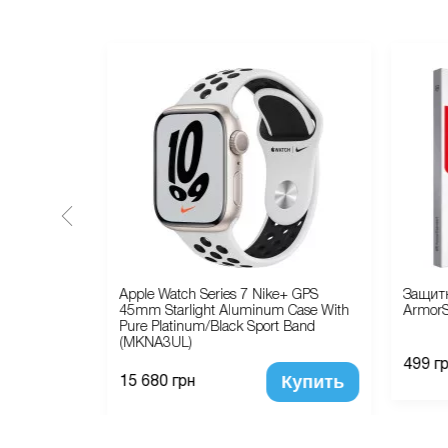
 Silicone
Apple Watch Series 7 Nike+ GPS
Защитн
45mm Starlight Aluminum Case With
ArmorS
Pure Platinum/Black Sport Band
(MKNA3UL)
Купить
499 г
Купить
15 680 грн