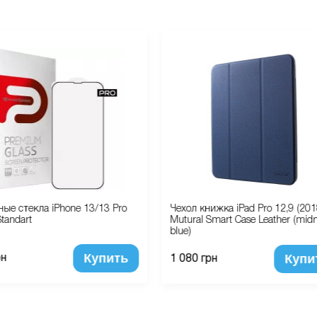
ые стекла iPhone 13/13 Pro
Чехол книжка iPad Pro 12,9 (201
tandart
Mutural Smart Case Leather (midn
blue)
Купить
Купи
рн
1 080 грн