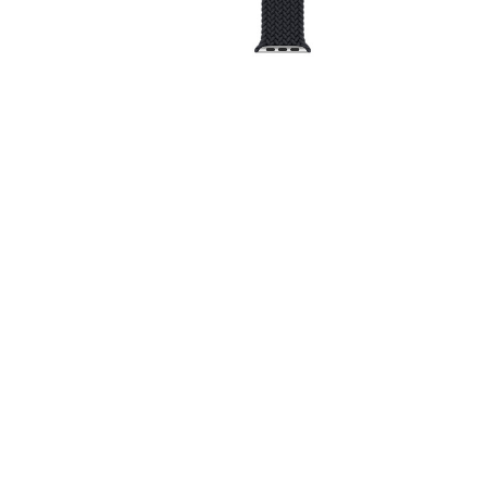
За допом
одним з д
Спосіб к
Спосіб 
платежів
або за 
Для офор
відкрити
Якщо сума
товару, 
магазині
ПУМБ
О
части