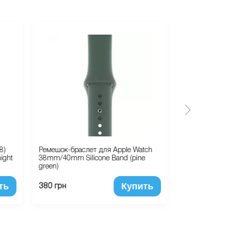
8)
Ремешок-браслет для Apple Watch
Защитное сте
ight
38mm/40mm Silicone Band (pine
Gelius Pro 5D
green)
ть
Купить
450 грн
380 грн