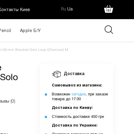
Ru
Ua
Контакты Киев
Pencil
Apple Б/У
olo
445
40mm Braided Solo Loop (Charcoal) M
грн
e
ія:
Доставка
Solo
Самовывоз из магазина:
Возможен
сегодня
, при заказе
товара до 17.00
зывы (0)
Доставка по Киеву:
Стоимость доставки 450 грн
Доставка по Украине: