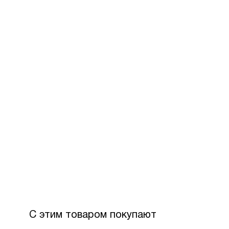
За допом
Для офор
розстроч
Максимал
З боку П
Вартість
С этим товаром покупают