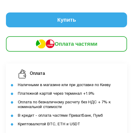
Оплата
місяць:
6
частинами
161 грн
9
12
Купить
За допомогою ПУМБ ви маєте можливість
придбати товар в розстрочку.
Оплата частями
Для оформлення розстрочки вам необхідно
мати відкритий ліміт для розстрочки в
застосунку ПУМБ.
Оплата
Максимальна сума розстрочки дорівнює
вашому доступному ліміту в додатку.
Наличными в магазине или при доставке по Киеву
Платежной картой через терминал +1.9%
З боку ПУМБ немає жодних прихованих комісій
Оплата по безналичному расчету без НДС + 7% к
чи прихованих платежів.
номинальной стоимости
Вартість пристрою це політика та умови компанії
В кредит - оплата частями ПриватБанк, Пумб
MyCloudStore.
Криптовалютой BTC, ETH и USDT