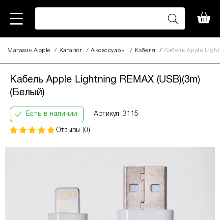
Магазин Apple
/
Каталог
/
Аксессуары
/
Кабеля
/
Кабель Apple Ligh
Кабель Apple Lightning REMAX
445
(USB)(3m) (Белый)
грн
Кабель Apple Lightning REMAX (USB)(3m)
Кількість
(Белый)
Інформація:
платежів:
В
ПриватБанк
3
місяць:
Есть в наличии
Артикул: 3115
Оплата
6
158
частинами
9
грн
Отзывы (0)
12
За допомогою ПриватБанку ви маєте змогу
придбати товар в розстрочку одним з двох
способів.
Спосіб кредиту 1 – комісія банку складає
2.9 % на місяць від суми.