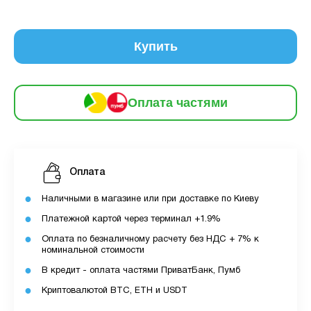
6
частинами
229 грн
9
12
Купить
За допомогою ПУМБ ви маєте можливість
придбати товар в розстрочку.
Оплата частями
Для оформлення розстрочки вам необхідно
мати відкритий ліміт для розстрочки в
застосунку ПУМБ.
Максимальна сума розстрочки дорівнює
Оплата
вашому доступному ліміту в додатку.
Наличными в магазине или при доставке по Киеву
Платежной картой через терминал +1.9%
З боку ПУМБ немає жодних прихованих комісій
чи прихованих платежів.
Оплата по безналичному расчету без НДС + 7% к
номинальной стоимости
Вартість пристрою це політика та умови компанії
В кредит - оплата частями ПриватБанк, Пумб
MyCloudStore.
Криптовалютой BTC, ETH и USDT