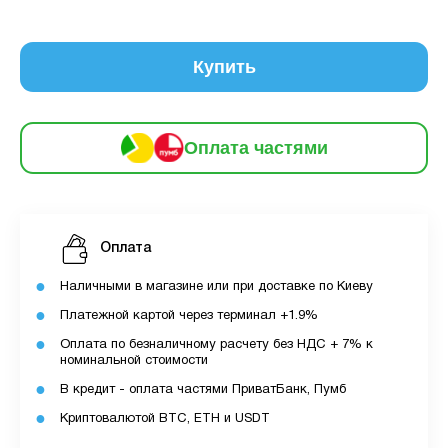
6
частинами
137 грн
9
12
Купить
За допомогою ПУМБ ви маєте можливість
придбати товар в розстрочку.
Оплата частями
Для оформлення розстрочки вам необхідно
мати відкритий ліміт для розстрочки в
застосунку ПУМБ.
Оплата
Максимальна сума розстрочки дорівнює
вашому доступному ліміту в додатку.
Наличными в магазине или при доставке по Киеву
Платежной картой через терминал +1.9%
З боку ПУМБ немає жодних прихованих комісій
Оплата по безналичному расчету без НДС + 7% к
чи прихованих платежів.
номинальной стоимости
Вартість пристрою це політика та умови компанії
В кредит - оплата частями ПриватБанк, Пумб
MyCloudStore.
Криптовалютой BTC, ETH и USDT