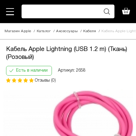
Магазин Apple
/
Каталог
/
Аксессуары
/
Кабеля
/
Кабель Apple Lightn
Кабель Apple Lightning (USB 1.2 m)
380
(Ткань) (Розовый)
грн
Кабель Apple Lightning (USB 1.2 m) (Ткань)
Кількість
Інформація:
(Розовый)
платежів:
В
ПриватБанк
3
місяць:
Оплата
Есть в наличии
Артикул: 2658
6
135
частинами
9
грн
Отзывы (0)
12
За допомогою ПриватБанку ви маєте змогу
придбати товар в розстрочку одним з двох
способів.
Спосіб кредиту 1 – комісія банку складає
2.9 % на місяць від суми.