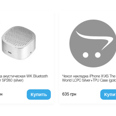
а акустическая WK Bluetooth
Чехол накладка iPhone X\XS The 
 SP280 (silver)
World LCPC Silver+TPU Case (gold
Купить
Купи
рн
635 грн