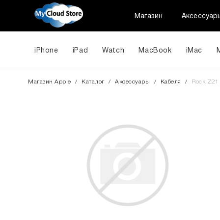
Магазин
Аксессуар
iPhone
iPad
Watch
MacBook
iMac
Магазин Apple
/
Каталог
/
Аксессуары
/
Кабеля
/
Rock Z21 
За допом
одним з д