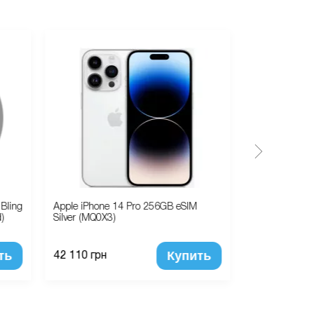
Bling
Apple iPhone 14 Pro 256GB eSIM
Apple Watch 
)
Silver (MQ0X3)
PRODUCT RED
PRODUCT RED
ть
Купить
42 110 грн
15 230 грн