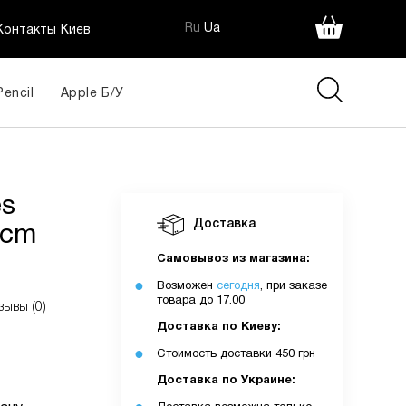
Ru
Ua
Контакты Киев
Pencil
Apple Б/У
s 33W
500
ack)
грн
ія:
es
Доставка
0cm
Самовывоз из магазина:
Возможен
сегодня
, при заказе
товара до 17.00
зывы (0)
Доставка по Киеву:
Стоимость доставки 450 грн
очку
Доставка по Украине: