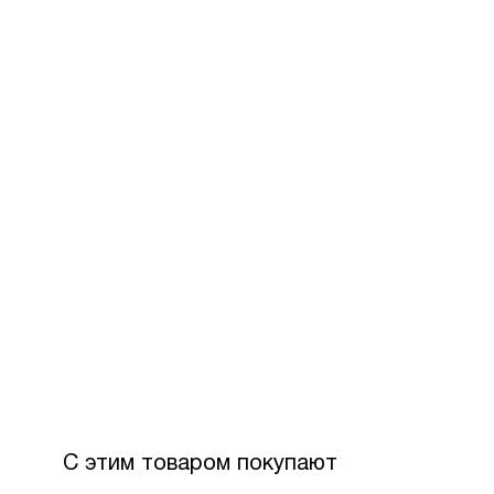
За допом
Для офор
розстроч
Максимал
З боку П
Вартість
С этим товаром покупают