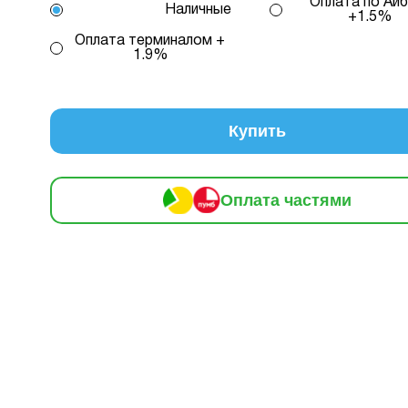
Оплата по Айб
Наличные
+1.5%
редиту 1 – комісія банку складає 2.9 % на місяць від с
Оплата терминалом +
1.9%
кредиту
2 – комісія банку залежить від кількості обра
, від 2 до 25, та вираховується за допомогою кальку
консультацією нашого менеджеру.
Купить
млення розстрочки, в застосунку ПРИВАТБАНК у вас має б
й ліміт на МИТТЄВА РОЗСТРОЧКА чи ОПЛАТА ЧАСТИНАМИ.
Оплата частями
 доступного ліміту в застосунку менша за вартість обраног
ви маєте можливість доплатити різницю безпосередньо в на
.
плата
Кількість
В місяць:
Інформація:
нами
платежів:
180 грн
3
6
9
12