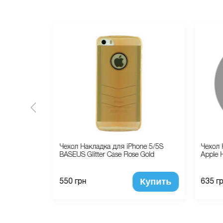
 для iPhone
Чехол Накладка для iPhone 5/5S
Чехол 
BASEUS Glitter Case Rose Gold
Apple H
Купить
Купить
550 грн
635 г