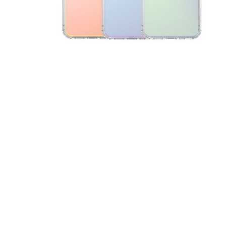
За допом
одним з д
Спосіб к
Спосіб 
платежів
або за 
Для офор
відкрити
Якщо сума
товару, 
магазині
ПУМБ
О
части