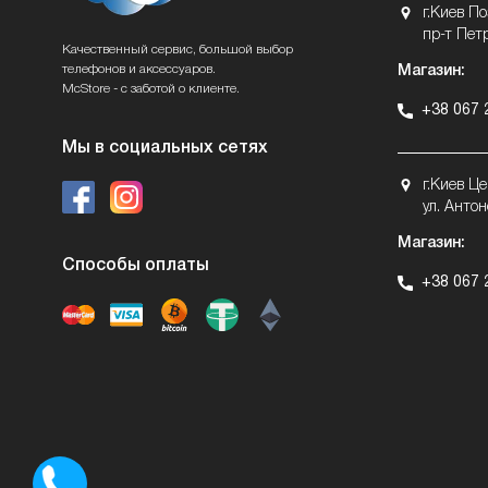
г.Киев П
пр-т Пет
Качественный сервис, большой выбор
телефонов и аксессуаров.
Магазин:
McStore - с заботой о клиенте.
+38 067 
Мы в социальных сетях
г.Киев Ц
ул. Антон
Магазин:
Способы оплаты
+38 067 