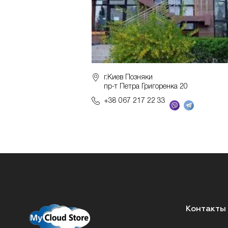
г.Киев Позняки
пр-т Петра Григоренка 20
+38 067 217 22 33
Контакты