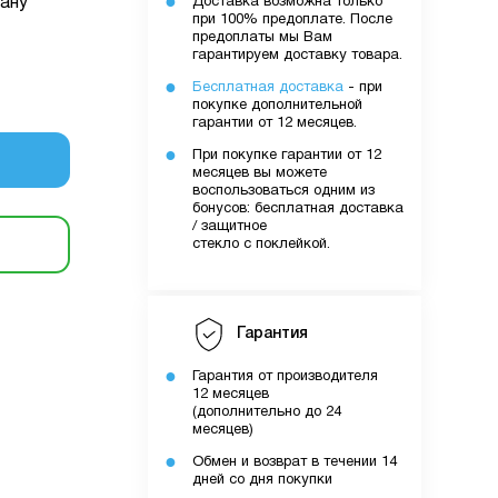
ану
Доставка возможна только
очку
при 100% предоплате. После
предоплаты мы Вам
гарантируем доставку товара.
Бесплатная доставка
- при
уми.
покупке дополнительной
них вами
гарантии от 12 месяцев.
лятору
При покупке гарантии от 12
месяцев вы можете
воспользоваться одним из
бонусов: бесплатная доставка
/ защитное
ути
стекло с поклейкой.
о вами
Гарантия
шому
Гарантия от производителя
12 месяцев
(дополнительно до 24
месяцев)
Обмен и возврат в течении 14
дней со дня покупки