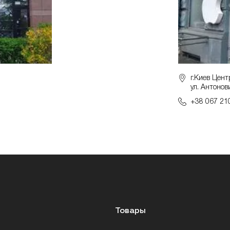
г.Киев Цент
ул. Антонов
+38 067 21
Товары