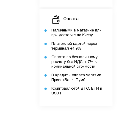
Оплата
Наличными в магазине или
при доставке по Киеву
Платежной картой через
терминал +1.9%
Оплата по безналичному
ку.
расчету без НДС + 7% к
номинальной стоимости
В кредит - оплата частями
ПриватБанк, Пумб
Криптовалютой BTC, ETH и
додатку.
USDT
ів.