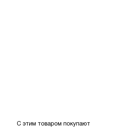
За допом
Для офор
розстроч
Максимал
З боку П
Вартість
С этим товаром покупают