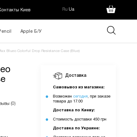
Ru
Ua
Контакты Киев
Pencil
Apple Б/У
e
405
x Blueo Colorful Drop Resistance Case (Blue)
грн
ueo
Доставка
ія:
se
Самовывоз из магазина:
Возможен
сегодня
, при заказе
товара до 17.00
зывы (0)
Доставка по Киеву:
Стоимость доставки 450 грн
Доставка по Украине: