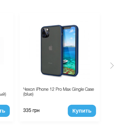
Чехол iPhone 12 Pro Max Gingle Case
Чехол для Ai
вый)
(blue)
(black)
ть
Купить
335 грн
195 грн