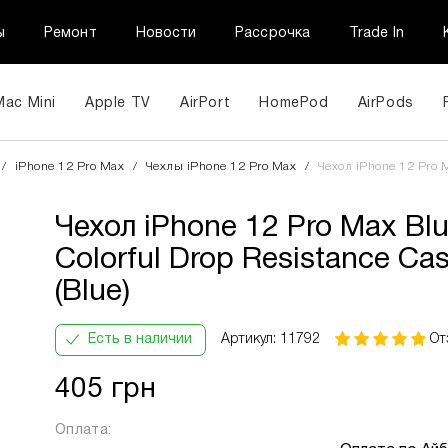
ы
Ремонт
Новости
Рассрочка
Trade In
Mac Mini
Apple TV
AirPort
HomePod
AirPods
Чехол iPhone 12 Pro Max Blueo Colorful Drop Resistanc
/
iPhone 12 Pro Max
/
Чехлы iPhone 12 Pro Max
/
Чехол iPhone 12 Pro Ma
Case (Blue)
Чехол iPhone 12 Pro Max Bl
ПриватБанк
Кількість
В
Інформац
Colorful Drop Resistance Ca
Оплата
платежів:
місяць:
(Blue)
частинами
3
144 грн
6
9
Есть в наличии
Артикул: 11792
От
12
405 грн
Оплата: