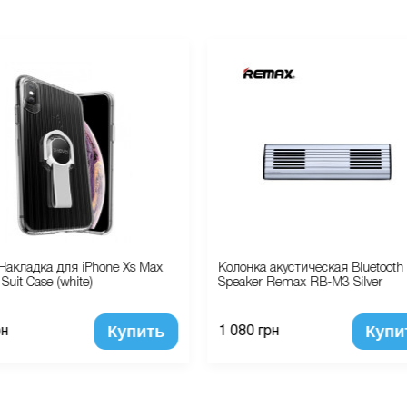
Накладка для iPhone Xs Max
Колонка акустическая Bluetooth
 Suit Case (white)
Speaker Remax RB-M3 Silver
Купить
Купи
рн
1 080 грн