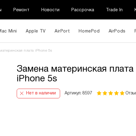
ы
Ремонт
Новости
Рассрочка
Trade In
Mac Mini
Apple TV
AirPort
HomePod
AirPods
материнская плата iPhone 5s
Замена материнская плата
iPhone 5s
Нет в наличии
Артикул: 8597
Отзы