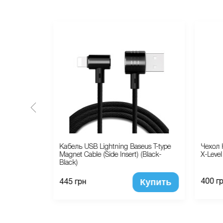
le ID
Кабель USB Lightning Baseus T-type
Чехол 
Magnet Cable (Side Insert) (Black-
X-Level
Black)
Купить
Купить
400 г
445 грн