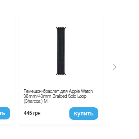
Ремешок-браслет для Apple Watch
Apple iPhone
38mm/40mm Braided Solo Loop
(Charcoal) M
ть
Купить
32 100 грн
445 грн