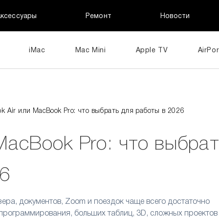
Аксессуары
Ремонт
Новости
iMac
Mac Mini
Apple TV
AirPor
k Air или MacBook Pro: что выбрать для работы в 2026
MacBook Pro: что выбра
26
зера, документов, Zoom и поездок чаще всего достаточно
 программирования, больших таблиц, 3D, сложных проектов