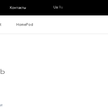
Ua
Ru
Контакты
t
HomePod
ть
 и