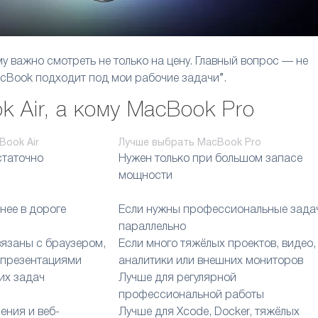
у важно смотреть не только на цену. Главный вопрос — не
acBook подходит под мои рабочие задачи”.
 Air, а кому MacBook Pro
Book Air
Лучше выбрать MacBook Pro
статочно
Нужен только при большом запасе
мощности
бнее в дороге
Если нужны профессиональные зада
параллельно
вязаны с браузером,
Если много тяжёлых проектов, видео,
 презентациями
аналитики или внешних мониторов
их задач
Лучше для регулярной
профессиональной работы
ения и веб-
Лучше для Xcode, Docker, тяжёлых