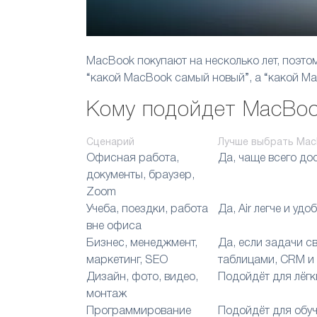
MacBook покупают на несколько лет, поэтом
“какой MacBook самый новый”, а “какой M
Кому подойдет MacBook
Сценарий
Лучше выбрать Mac
Офисная работа,
Да, чаще всего до
документы, браузер,
Zoom
Учеба, поездки, работа
Да, Air легче и удо
вне офиса
Бизнес, менеджмент,
Да, если задачи с
маркетинг, SEO
таблицами, CRM и
Дизайн, фото, видео,
Подойдёт для лёгк
монтаж
Программирование
Подойдёт для обуч