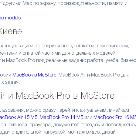
и другими Mac по экрану, производительности, памяти и
c models
Киеве
 консультацией, проверкой перед оплатой, самовывозом,
ментами и оплатой частями для отдельных моделей.
 и MacBook Pro под реальные задачи: работа, учеба, бизнес
гории
MacBook в McStore
: MacBook Air и MacBook Pro для
х задач.
r и MacBook Pro в McStore
ользования, можно сразу перейти к актуальным линейкам
acBook Air 15 M5
,
MacBook Pro 14 M5
или
MacBook Pro 16 M
са, бизнеса, браузера, документов, поездок и повседневно
адач с длительной нагрузкой: монтаж видео, дизайн,