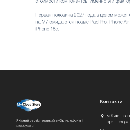
стоимости компонентов. Именно эти факто
Первая половина 2027 года в целом может
на M7 ожидаются новые iPad Pro, iPhone Ai
iPhone 18e.
Контакти
м.Київ Поз
Якісний сервіс, великий вибір телефонів і
пр-т Петра
аксесуарів.