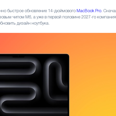
бычно быстрое обновление 14-дюймового
MacBook Pro
. Снача
зовым чипом M6, а уже в первой половине 2027-го компания
бновить дизайн ноутбука.