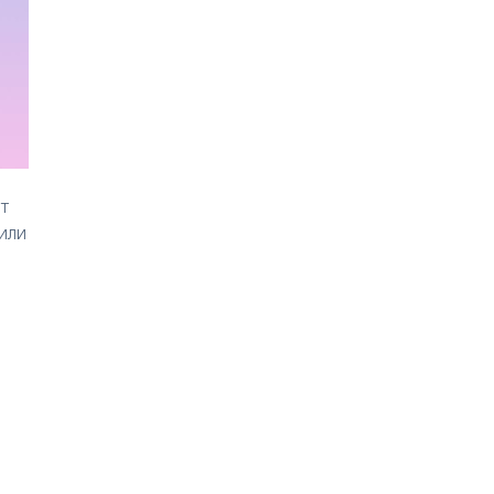
ит
 или