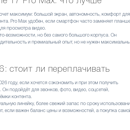
ne 17 Pro Max: что лучше
хочет максимум: большой экран, автономность, комфорт для
тента. Pro Max удобен, если смартфон часто заменяет планше
для просмотра видео.
 Pro-возможности, но без самого большого корпуса. Он
одительность и премиальный опыт, но не нужен максимальн
16: стоит ли переплачивать
6 году, если хочется сэкономить и при этом получить
 Он подойдёт для звонков, фото, видео, соцсетей,
ёмки контента.
туальную линейку, более свежий запас по сроку использован
т, если важен баланс цены и возможностей, а покупка само