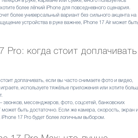
 телефон в руке, кармане или сумке, много пользуетесь
хотите более лёгкий iPhone для повседневного сценария.
хочет более универсальный вариант без сильного акцента на
ощущение устройства в руке важнее, iPhone 17 Air может быт
17 Pro: когда стоит доплачивать
стоит доплачивать, если вы часто снимаете фото и видео,
, играете, используете тяжёлые приложения или хотите боль
т.
 звонков, мессенджеров, фото, соцсетей, банковских
 может быть достаточно. Если же камера, скорость, экран 
iPhone 17 Pro будет более логичным выбором.