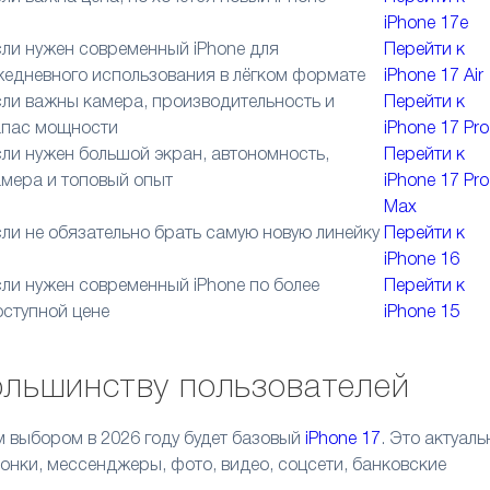
iPhone 17e
сли нужен современный iPhone для
Перейти к
жедневного использования в лёгком формате
iPhone 17 Air
сли важны камера, производительность и
Перейти к
апас мощности
iPhone 17 Pro
сли нужен большой экран, автономность,
Перейти к
амера и топовый опыт
iPhone 17 Pro
Max
сли не обязательно брать самую новую линейку
Перейти к
iPhone 16
сли нужен современный iPhone по более
Перейти к
оступной цене
iPhone 15
большинству пользователей
 выбором в 2026 году будет базовый
iPhone 17
. Это актуаль
онки, мессенджеры, фото, видео, соцсети, банковские