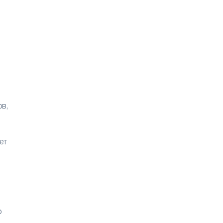
в,
ет
о