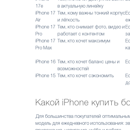
17e
в актуальную линейку
iPhone 17
Тем, кому важны тонкий корпус
Е
Air
и лёгкость
е
iPhone 17
Тем, кто снимает фото, видео и
Е
Pro
работает с контентом
з
iPhone 17
Тем, кто хочет максимум
Е
Pro Max
к
iPhone 16
Тем, кто хочет баланс цены и
Е
возможностей
iPhone 15
Тем, кто хочет сэкономить
Е
д
Какой iPhone купить 
Для большинства покупателей оптимальным
модель для ежедневного использования: зв