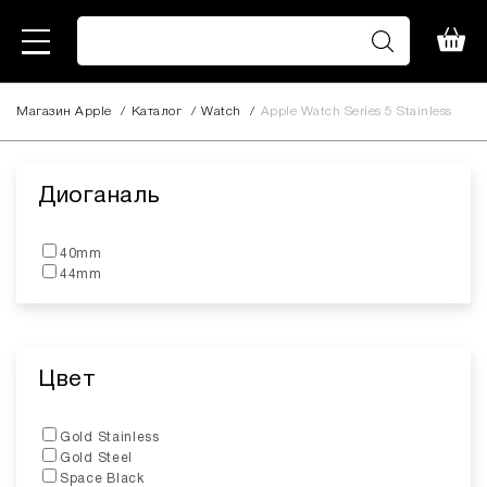
Магазин Apple
/
Каталог
/
Watch
/
Apple Watch Series 5 Stainless
Диоганаль
40mm
44mm
Цвет
Gold Stainless
Gold Steel
Space Black