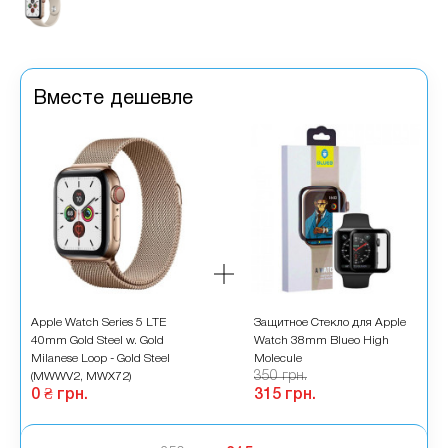
Вместе дешевле
e
Apple Watch Series 5 LTE
Защитное Стекло для Apple
A
40mm Gold Steel w. Gold
Watch 38mm Blueo High
4
Milanese Loop - Gold Steel
Molecule
Mi
350 грн.
(MWWV2, MWX72)
(
0 ₴ грн.
315 грн.
0