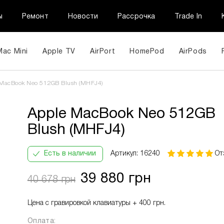
ы
Ремонт
Новости
Рассрочка
Trade In
Mac Mini
Apple TV
AirPort
HomePod
AirPods
Apple MacBook Neo 512GB Blush (MHFJ4)
39 880 
MacBook Neo 512GB Blush (MHFJ4)
Apple MacBook Neo 512GB
Blush (MHFJ4)
ПриватБанк
Кількість
В місяць:
Інформац
Оплата
платежів:
14247
частинами
3
грн
Есть в наличии
Артикул: 16240
От
6
9
39 880 грн
40 678 грн
12
Цена с гравировкой клавиатуры + 400 грн.
Оплата: