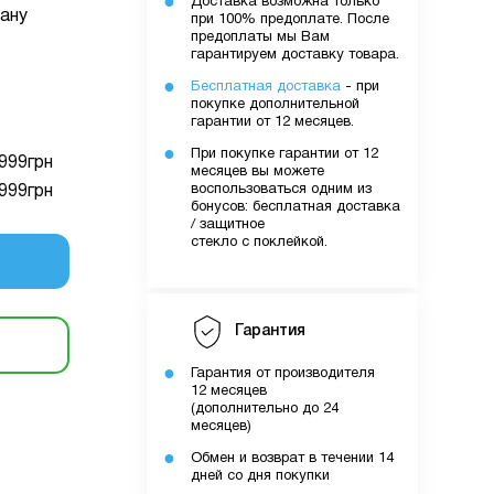
Доставка возможна только
ану
при 100% предоплате. После
очку
предоплаты мы Вам
гарантируем доставку товара.
Бесплатная доставка
- при
уми.
покупке дополнительной
гарантии от 12 месяцев.
них вами
При покупке гарантии от 12
лятору
999
грн
месяцев вы можете
воспользоваться одним из
999
грн
бонусов: бесплатная доставка
/ защитное
ути
стекло с поклейкой.
о вами
Гарантия
шому
Гарантия от производителя
12 месяцев
(дополнительно до 24
месяцев)
Обмен и возврат в течении 14
дней со дня покупки