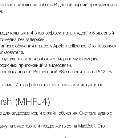
же при длительной работе. В данной версии предусмотрен
я.
зводительных и 4 энергоэффективных ядра) и 5-ядерный
тимедиа без задержек.
ного обучения и работу Apple Intelligence. Это позволяет
ользователя.
утбук удобным для работы с видео и мультимедиа.
 офисных приложений и видеосвязи.
многозадачность. Встроенный SSD-накопитель на 512 ГБ
.
истемы. Интерфейс остается простым и интуитивно
sh (MHFJ4)
 для видеозвонков и онлайн-обучения. Система аудио с
адачу на смартфоне и продолжить ее на MacBook. Это
.