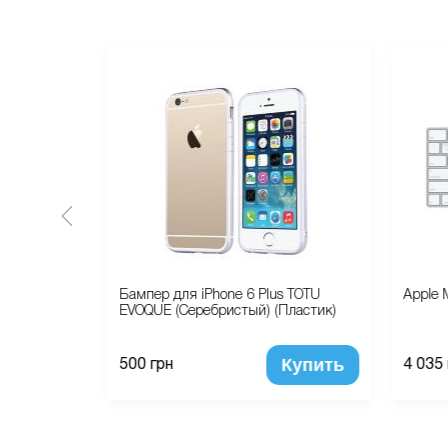
Gingle Case
Бампер для iPhone 6 Plus TOTU
Apple 
EVOQUE (Серебристый) (Пластик)
Купить
Купить
500 грн
4 035