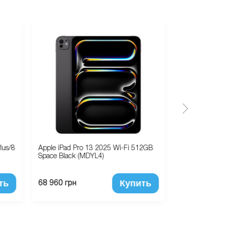
lus/8
Apple iPad Pro 13 2025 Wi-Fi 512GB
Чехол наклад
Space Black (MDYL4)
Slim Case (Б
ть
Купить
68 960 грн
980 грн