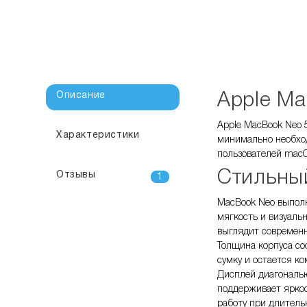
Описание
Apple Ma
Apple MacBook Neo 5
Характеристики
минимально необход
пользователей macO
Стильный
Отзывы
1
MacBook Neo выполн
мягкость и визуаль
выглядит современн
Толщина корпуса сос
сумку и остается к
Дисплей диагональю
поддерживает яркос
работу при длитель