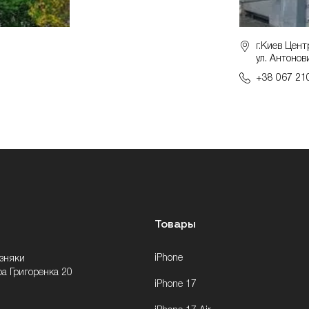
г.Киев Цент
ул. Антонов
+38 067 21
Товары
iPhone
озняки
ра Григоренка 20
iPhone 17