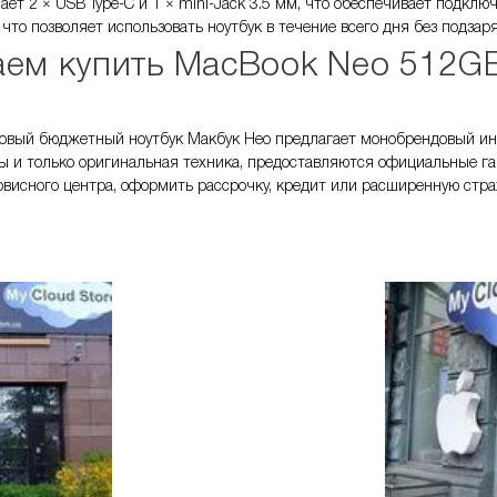
ает 2 × USB Type-C и 1 × mini-Jack 3.5 мм, что обеспечивает подкл
 что позволяет использовать ноутбук в течение всего дня без подзар
ем купить MacBook Neo 512GB
новый бюджетный ноутбук Макбук Нео предлагает монобрендовый инте
 и только оригинальная техника, предоставляются официальные га
рвисного центра, оформить рассрочку, кредит или расширенную страх