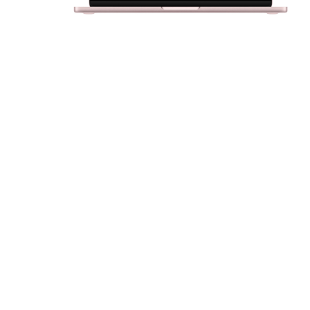
За допом
одним з д
Спосіб к
Спосіб 
платежів
або за 
Для офор
відкрити
Якщо сума
товару, 
магазині
ПУМБ
О
части