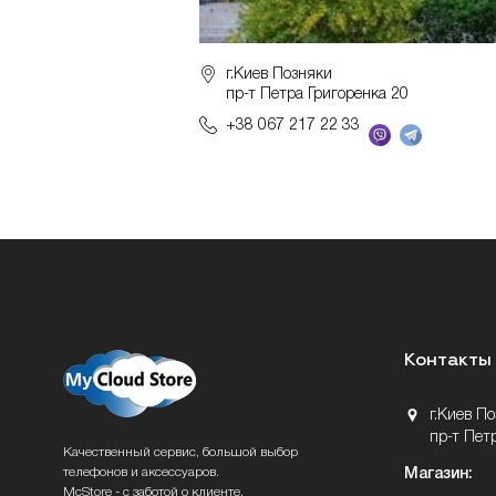
г.Киев Позняки
пр-т Петра Григоренка 20
+38 067 217 22 33
Контакты
г.Киев П
пр-т Пет
Качественный сервис, большой выбор
телефонов и аксессуаров.
Магазин:
McStore - с заботой о клиенте.