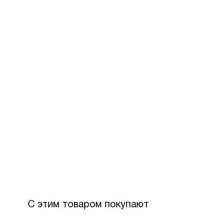
За допом
Для офор
розстроч
Максимал
З боку П
Вартість
С этим товаром покупают