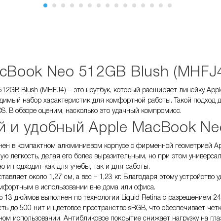
cBook Neo 512GB Blush (MHFJ4
12GB Blush (MHFJ4) – это ноутбук, который расширяет линейку Apple 
имый набор характеристик для комфортной работы. Такой подход д
S. В обзоре оценим, насколько это удачный компромисс.
 и удобный Apple MacBook Ne
ен в компактном алюминиевом корпусе с фирменной геометрией Appl
ную легкость, делая его более выразительным, но при этом универса
о и подходит как для учебы, так и для работы.
тавляет около 1,27 см, а вес – 1,23 кг. Благодаря этому устройство
омфортным в использовании вне дома или офиса.
 13 дюймов выполнен по технологии Liquid Retina с разрешением 24
ть до 500 нит и цветовое пространство sRGB, что обеспечивает чет
ном использовании. Антибликовое покрытие снижает нагрузку на гла