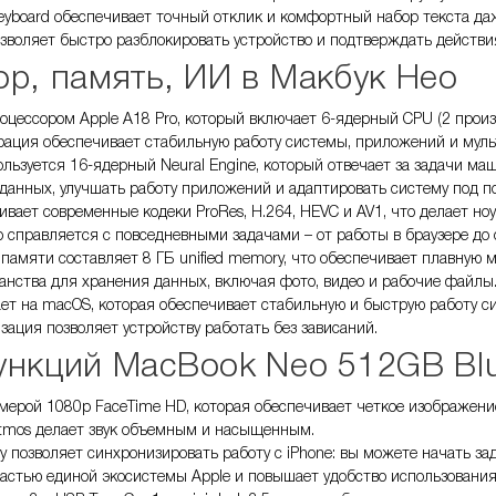
eyboard обеспечивает точный отклик и комфортный набор текста да
позволяет быстро разблокировать устройство и подтверждать действи
р, память, ИИ в Макбук Нео
оцессором Apple A18 Pro, который включает 6-ядерный CPU (2 прои
рация обеспечивает стабильную работу системы, приложений и муль
ьзуется 16-ядерный Neural Engine, который отвечает за задачи машин
 данных, улучшать работу приложений и адаптировать систему под п
вает современные кодеки ProRes, H.264, HEVC и AV1, что делает но
о справляется с повседневными задачами – от работы в браузере до
памяти составляет 8 ГБ unified memory, что обеспечивает плавную 
анства для хранения данных, включая фото, видео и рабочие файлы
ет на macOS, которая обеспечивает стабильную и быструю работу с
зация позволяет устройству работать без зависаний.
ункций MacBook Neo 512GB Blu
мерой 1080p FaceTime HD, которая обеспечивает четкое изображение
Atmos делает звук объемным и насыщенным.
ty позволяет синхронизировать работу с iPhone: вы можете начать з
частью единой экосистемы Apple и повышает удобство использования