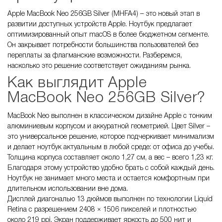
Apple MacBook Neo 256GB Silver (MHFA4) – это новый этап в
развитии доступных устройств Apple. Ноутбук предлагает
оптимизированный опыт macOS в более бюджетном сегменте.
Он закрывает потребности большинства пользователей без
переплаты за флагманские возможности. Разберемся,
насколько это решение соответствует ожиданиям рынка.
Как выглядит Apple
MacBook Neo 256GB Silver?
MacBook Neo выполнен в классическом дизайне Apple с тонким
алюминиевым корпусом и аккуратной геометрией. Цвет Silver –
это универсальное решение, которое подчеркивает минимализм
и делает ноутбук актуальным в любой среде: от офиса до учебы.
Толщина корпуса составляет около 1,27 см, а вес – всего 1,23 кг.
Благодаря этому устройство удобно брать с собой каждый день.
Ноутбук не занимает много места и остается комфортным при
длительном использовании вне дома.
Дисплей диагональю 13 дюймов выполнен по технологии Liquid
Retina с разрешением 2408 × 1506 пикселей и плотностью
около 219 ppi. Экран поддерживает яркость до 500 нит и