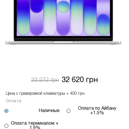
Спосіб кредиту
2 – комісія банку залежить
від кількості обраних вами платежів, від 2
до 25, та вираховується за допомогою
калькулятору або за консультацією нашого
менеджеру.
Для оформлення розстрочки, в застосунку
ПРИВАТБАНК у вас має бути відкритий ліміт на
МИТТЄВА РОЗСТРОЧКА чи ОПЛАТА
ЧАСТИНАМИ.
Якщо сума доступного ліміту в застосунку менша
32 620 грн
33 272 грн
за вартість обраного вами товару, ви маєте
можливість доплатити різницю безпосередньо в
Цена с гравировкой клавиатуры + 400 грн.
нашому магазині.
Оплата:
Інформація:
Оплата по Айбану
Наличные
+1.5%
Кількість
платежів:
В
Оплата терминалом +
ПУМБ
3
місяць:
1.9%