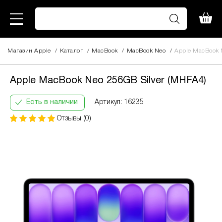
Магазин Apple
/
Каталог
/
MacBook
/
MacBook Neo
/
Apple MacBook 
Apple MacBook Neo 256GB
32 620
Silver (MHFA4)
грн
Apple MacBook Neo 256GB Silver (MHFA4)
Кількість
Інформація:
платежів:
В
Есть в наличии
Артикул: 16235
ПриватБанк
3
місяць:
Оплата
Отзывы (0)
6
11654
частинами
9
грн
12
За допомогою ПриватБанку ви маєте змогу
придбати товар в розстрочку одним з двох
способів.
Спосіб кредиту 1 – комісія банку складає
2.9 % на місяць від суми.