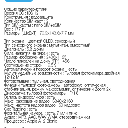
Общие характеристики
Версия ОС : iOS 12
Конструкция : водозащита
Количество SIM-карт : 2
Тип SIM-карты : nano SIM+eSIM
Вес : 177 г
Размеры (ШxВxТ) :
70.9x143.6x7.7
мм
Тип экрана : цветной OLED, сенсорный
Тип сенсорного экрана : мультитач, емкостный
Диагональ : 5.8 дюйм.
Сила нажатия на экран : есть
Размер изображения :
2436x1125
Число пикселей на дюйм (PPI) : 456
Соотношение сторон : 19.5:9
Автоматический поворот экрана : есть
Мультимедийные возможности : Тыловая фотокамера двойная
12/12 МП
Фотовспышка : тыльная, светодиодная
Функции тыловой фотокамеры : автофокус, оптическая
стабилизация, режим макросъемки, оптический Zoom 2x
Диафрагма тыловой фотокамеры : F/1.8
Запись видеороликов : есть
Макс. разрешение видео : 3840x2160
Макс. частота кадров видео : 60 кадров/с
Geo Tagging : есть
Фронтальная камера : есть, 7 млн пикс.
Аудио : MP3, AAC, WAV, WMA, стереодинамики
Процессор : Apple A12 Bionic