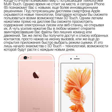
Когда-то iPhone познакомил мир с потрясающей технологией
Multi-Touch. Однако время не стоит на месте, и сегодня iPhone
6S познакомит Вас с новыми, еще более инновационными
решениями. Под потрясающим дисплеем смартфона Apple
скрываются новые технологии, благодаря которым Вы сможете
пользоваться всеми возможностями 3D Touch. Одним легким
нажатием прямо на дисплее Вы сможете просмотреть
содержание электронных писем или веб-станиц, не открывая
их. А чуть усилив нажатие Вы в любом момент откроете
заинтересовавшие Вас файлы без лишних команд или
движений. Так же легко Вы получите доступ к списку избранных
контактов, просто нажав на иконку вызовов, или же еще до
открытия приложения быстро выбрать режим сьемки. И это
лишь начало знакомства с 3D Touch – технологией, возможности
которой будут расти с каждым новым днем.