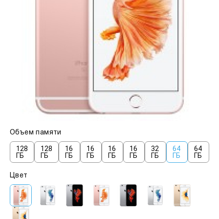
Объем памяти
128
128
16
16
16
16
32
64
64
ГБ
ГБ
ГБ
ГБ
ГБ
ГБ
ГБ
ГБ
ГБ
Цвет