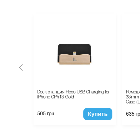
иденье
Dock станция Hoco USB Charging for
Ремешо
s (GRH30)
iPhone CPh18 Gold
38mm M
Case (L
Купить
Купить
505 грн
635 г