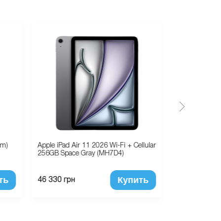
 m)
Apple iPad Air 11 2026 Wi-Fi + Cellular
Бампер для i
256GB Space Gray (MH7D4)
Hybrid EX (Ро
ть
Купить
46 330 грн
435 грн