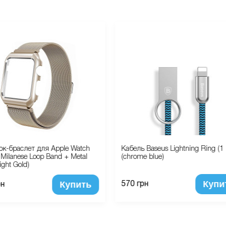
к-браслет для Apple Watch
Кабель Baseus Lightning Ring (1
ilanese Loop Band + Metal
(chrome blue)
ight Gold)
Купи
Купить
570 грн
рн