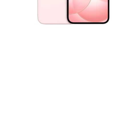
За допом
одним з д
Спосіб к
Спосіб 
платежів
або за 
Для офор
відкрити
Якщо сума
товару, 
магазині
ПУМБ
О
части