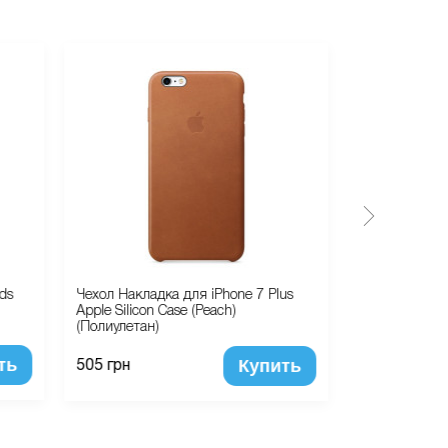
ds
Чехол Накладка для iPhone 7 Plus
Apple iPad Ai
Apple Silicon Case (Peach)
Space Gray (
(Полиулетан)
ть
Купить
69 120 грн
505 грн