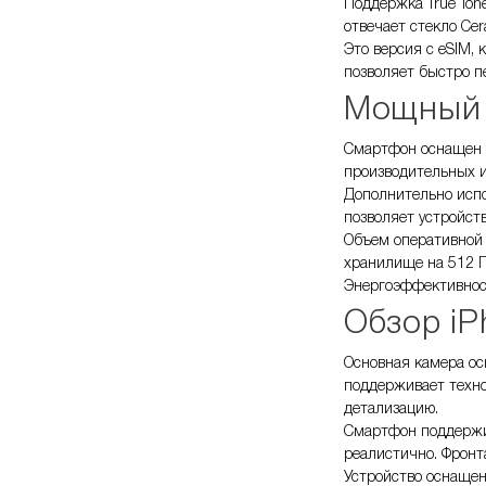
Поддержка True Ton
отвечает стекло Ce
Это версия с eSIM,
позволяет быстро п
Мощный 
Смартфон оснащен п
производительных и
Дополнительно испол
позволяет устройст
Объем оперативной 
хранилище на 512 Г
Энергоэффективност
Обзор iP
Основная камера ос
поддерживает техно
детализацию.
Смартфон поддержив
реалистично. Фронт
Устройство оснащено