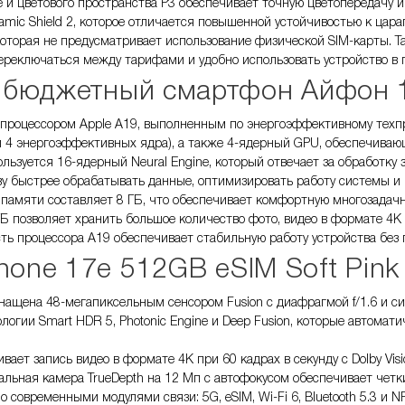
e и цветового пространства P3 обеспечивает точную цветопередачу 
ramic Shield 2, которое отличается повышенной устойчивостью к ца
 которая не предусматривает использование физической SIM-карты. 
ереключаться между тарифами и удобно использовать устройство в п
бюджетный смартфон Айфон 
роцессором Apple A19, выполненным по энергоэффективному техпр
 4 энергоэффективных ядра), а также 4-ядерный GPU, обеспечиваю
ьзуется 16-ядерный Neural Engine, который отвечает за обработку за
ву быстрее обрабатывать данные, оптимизировать работу системы и
памяти составляет 8 ГБ, что обеспечивает комфортную многозадач
Б позволяет хранить большое количество фото, видео в формате 4K
ь процессора A19 обеспечивает стабильную работу устройства без 
hone 17e 512GB eSIM Soft Pink
нащена 48-мегапиксельным сенсором Fusion с диафрагмой f/1.6 и с
логии Smart HDR 5, Photonic Engine и Deep Fusion, которые автома
ает запись видео в формате 4K при 60 кадрах в секунду с Dolby Vi
альная камера TrueDepth на 12 Мп с автофокусом обеспечивает четк
 современными модулями связи: 5G, eSIM, Wi-Fi 6, Bluetooth 5.3 и 