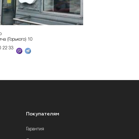
р
ича (Горького) 10
0 22 33
Покупателям
Гарантия