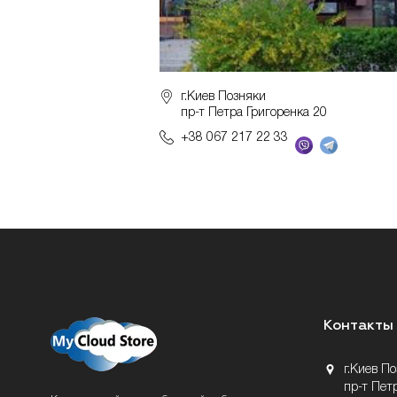
г.Киев Позняки
пр-т Петра Григоренка 20
+38 067 217 22 33
Контакты
г.Киев П
пр-т Пет