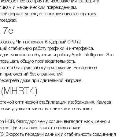
и комфортное восприятие изображения. За защиту
рапинам и механическим повреждениям.
Такой формат упрощает подключение к оператору,
оездках.
17е
оцессу. Чип включает 6-ядерный CPU (2
щий стабильную работу графики и интерфейса.
дач машинного обучения и работу Apple Intelligence. Это
 повышать общую производительность.
ность и быструю работу приложений. Встроенное
 и приложений без ограничений.
перегрева даже при длительной нагрузке.
 (MHRT4)
истемой оптической стабилизации изображения. Камера
тически улучшают качество снимков и повышают
sion HDR, благодаря чему ролики выглядят насыщенно и
ие селфи и высокое качество видеосвязи.
NFC. Скорость передачи данных и стабильность соединения