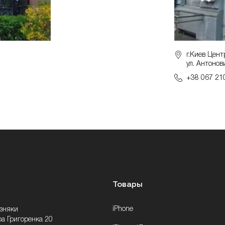
г.Киев Цент
ул. Антонов
+38 067 21
Товары
iPhone
озняки
ра Григоренка 20