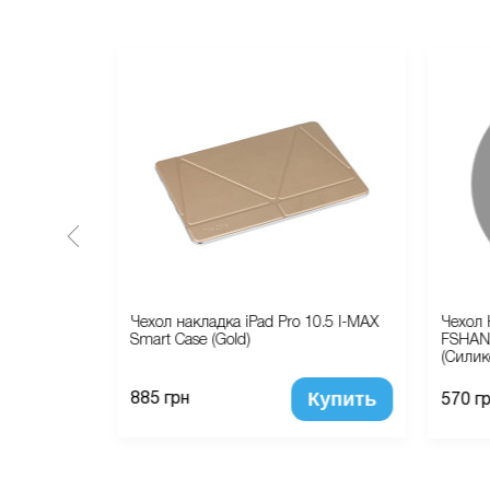
ne 5/5S/SE
Чехол накладка iPad Pro 10.5 I-MAX
Чехол 
opy (Mint
Smart Case (Gold)
FSHAN
(Силик
Купить
Купить
885 грн
570 г