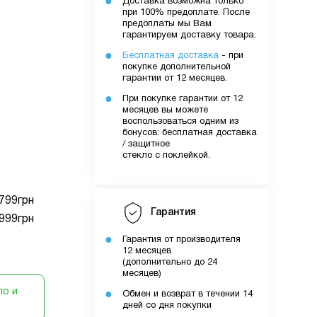
Доставка возможна только
при 100% предоплате. После
очку
предоплаты мы Вам
гарантируем доставку товара.
Бесплатная доставка
- при
уми.
покупке дополнительной
гарантии от 12 месяцев.
них вами
При покупке гарантии от 12
лятору
месяцев вы можете
воспользоваться одним из
бонусов: бесплатная доставка
/ защитное
ути
стекло с поклейкой.
799
грн
о вами
Гарантия
999
грн
шому
Гарантия от производителя
12 месяцев
(дополнительно до 24
месяцев)
ло и
Обмен и возврат в течении 14
дней со дня покупки