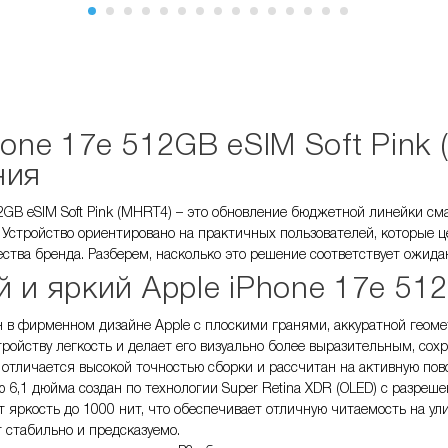
hone 17e 512GB eSIM Soft Pink
ния
2GB eSIM Soft Pink (MHRT4) – это обновление бюджетной линейки сма
 Устройство ориентировано на практичных пользователей, которые ц
тва бренда. Разберем, насколько это решение соответствует ожида
 и яркий Apple iPhone 17e 512
в фирменном дизайне Apple с плоскими гранями, аккуратной геом
стройству легкость и делает его визуально более выразительным, сох
 отличается высокой точностью сборки и рассчитан на активную пов
 6,1 дюйма создан по технологии Super Retina XDR (OLED) с разреше
 яркость до 1000 нит, что обеспечивает отличную читаемость на ули
 стабильно и предсказуемо.