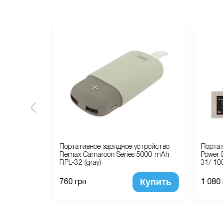
тройство
Портативное зарядное устройство
Портат
mAh (Gray)
Remax Camaroon Series 5000 mAh
Power 
RPL-32 (gray)
31/ 10
Купить
Купить
760 грн
1 080