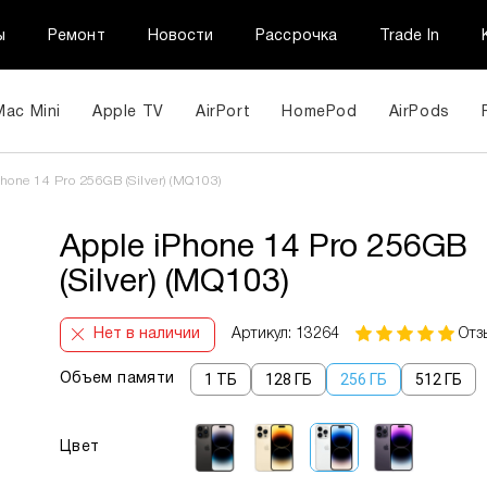
ы
Ремонт
Новости
Рассрочка
Trade In
Mac Mini
Apple TV
AirPort
HomePod
AirPods
hone 14 Pro 256GB (Silver) (MQ103)
Apple iPhone 14 Pro 256GB
(Silver) (MQ103)
Нет в наличии
Артикул: 13264
Отз
1 TБ
128 ГБ
256 ГБ
512 ГБ
Объем памяти
Цвет