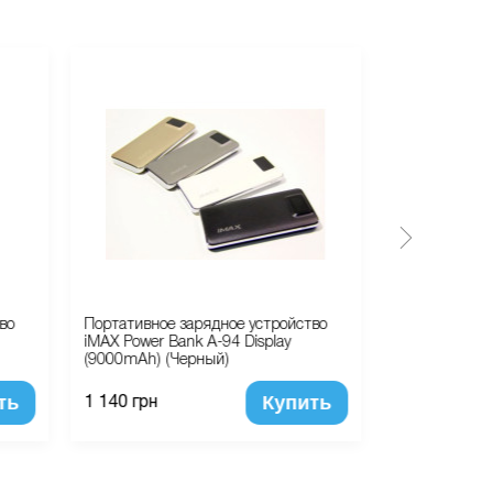
во
Портативное зарядное устройство
Портативное 
iMAX Power Bank A-94 Display
POWER BANK 
(9000mAh) (Черный)
12 10000mAh
ть
Купить
1 140 грн
950 грн