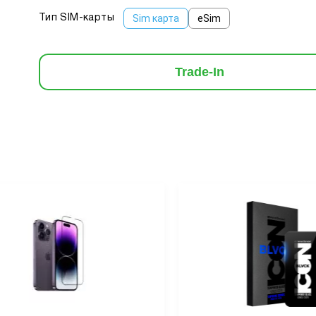
Sim карта
eSim
Тип SIM-карты
Trade-In