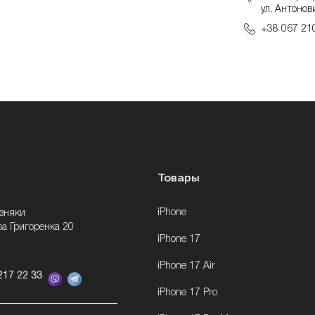
ул. Антонов
+38 067 21
Товары
iPhone
озняки
ра Григоренка 20
iPhone 17
iPhone 17 Air
217 22 33
iPhone 17 Pro