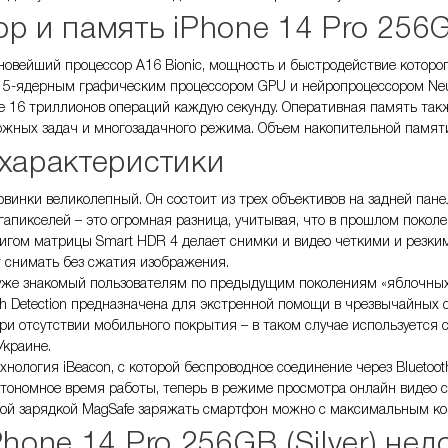
р и память iPhone 14 Pro 256GB
овейший процессор A16 Bionic, мощность и быстродействие которо
я 5-ядерным графическим процессором GPU и нейропроцессором Neu
 16 триллионов операций каждую секунду. Оперативная память также
жных задач и многозадачного режима. Объем накопительной памяти 
характеристики
винки великолепный. Он состоит из трех объективов на задней пан
гапикселей – это огромная разница, учитывая, что в прошлом покол
игом матрицы Smart HDR 4 делает снимки и видео четкими и резкими
 снимать без сжатия изображения.
 уже знакомый пользователям по предыдущим поколениям «яблочны
h Detection предназначена для экстренной помощи в чрезвычайных 
ри отсутствии мобильного покрытия – в таком случае используется с
Украине.
нология iBeacon, с которой беспроводное соединение через Bluetooth
тономное время работы, теперь в режиме просмотра онлайн видео 
ной зарядкой MagSafe заряжать смартфон можно с максимальным ком
Phone 14 Pro 256GB (Silver) нед