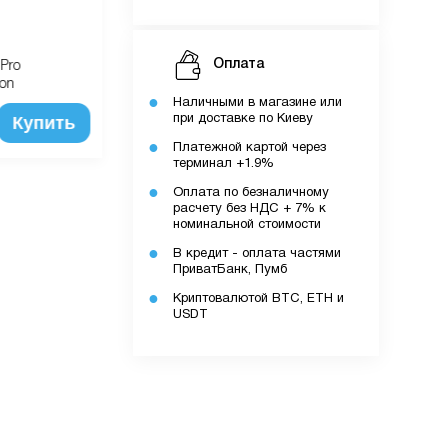
Оплата
Pro
Сетевое зарядное устройство Baseus
con
Super Si 20W Black
Наличными в магазине или
Купить
при доставке по Киеву
Купить
600 грн
Платежной картой через
терминал +1.9%
Оплата по безналичному
расчету без НДС + 7% к
номинальной стоимости
В кредит - оплата частями
ПриватБанк, Пумб
Криптовалютой BTC, ETH и
USDT