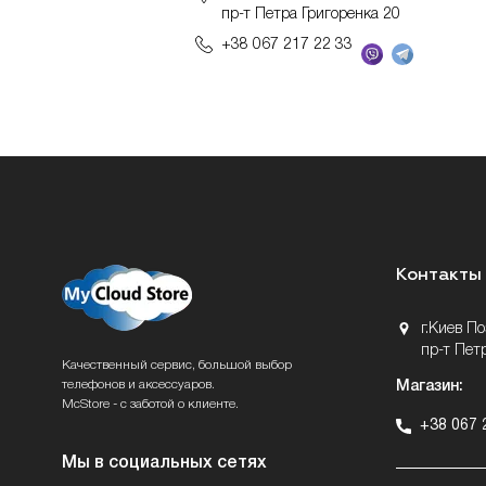
пр-т Петра Григоренка 20
+38 067 217 22 33
Контакты
г.Киев П
пр-т Пет
Качественный сервис, большой выбор
телефонов и аксессуаров.
Магазин:
McStore - с заботой о клиенте.
+38 067 
Мы в социальных сетях