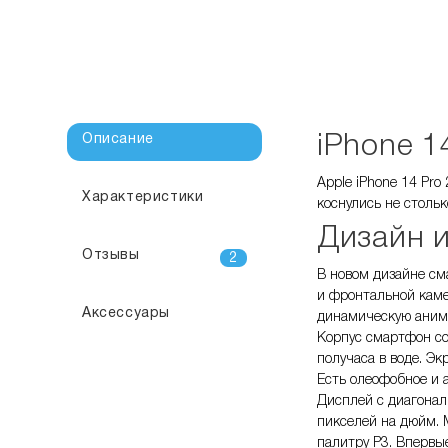
Описание
iPhone 1
Apple iPhone 14 Pro
Характеристики
коснулись не столь
Дизайн и
Отзывы
2
В новом дизайне сма
и фронтальной каме
Аксессуары
динамическую анима
Корпус смартфон со
получаса в воде. Э
Есть олеофобное и 
Дисплей с диагонал
пикселей на дюйм. 
палитру Р3. Впервые