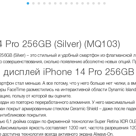
4 Pro 256GB (Silver) (MQ103)
 256GB (Silver) – это стильный и удобный смартфон из флагманской 
ко совершенствования, сколько появлению абсолютно новых опций. П
 дисплей iPhone 14 Pro 256GB (
ртфон стал меньше. А все потому, что у него больше нет челки, а в
ры FaceTime разместились на интерактивной области Dynamic Islan
цию, пользу от которой вы оцените.
здан из повторно переработанного алюминия. У него максимальный 
кран покрыт армированным стеклом Ceramic Shield – даже после паде
антибликовое покрытия.
ью 6,1 дюйма создан по фирменной технологии Super Retina XDR OLE
Максимальная яркость составляет 1200 нит, частота разрешения 120 
 доступна технология всегда активного экрана Always-On.