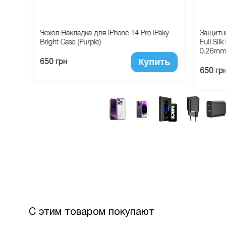
ing
Чехол Накладка для iPhone 14 Pro iPaky
Защитны
Bright Case (Purple)
Full Sil
0.26m
ть
Купить
650 грн
650 гр
С этим товаром покупают