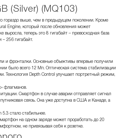
 (Silver) (MQ103)
го гораздо выше, чем в предыдущем поколении. Кроме
ral Engine, который после обновления может
 выросла, теперь это 8 гигабайт – превосходная база
– 256 гигабайт.
ели и фронталки. Основные объективы впервые получили
ении было всего 12 Мп. Оптическая система стабилизации
. Технология Depth Control улучшает портретный режим,
х» флагманов.
ситуации. Смартфон в случае аварии отправляет сигнал
путниковая связь. Она уже доступна в США и Канаде, а
 5.3 стало стабильнее.
смартфон на одном заряде может проработать до 20
фортном, не привязывая себя к розетке.
орого