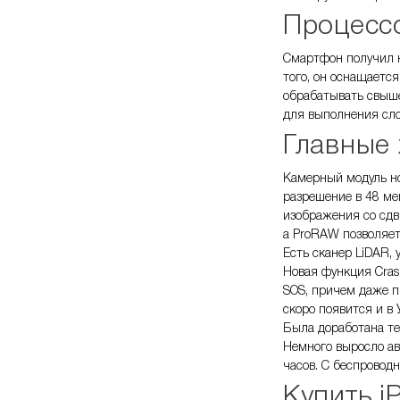
Процессо
Смартфон получил н
того, он оснащаетс
обрабатывать свыше
для выполнения сло
Главные 
Камерный модуль но
разрешение в 48 ме
изображения со сдв
а ProRAW позволяет
Есть сканер LiDAR,
Новая функция Cras
SOS, причем даже п
скоро появится и в 
Была доработана тех
Немного выросло ав
часов. С беспровод
Купить i