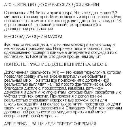
A10 FUSION. ПРОЦЕССОР ВЫСОКИХ ДОСТИЖЕНИЙ
Современная 64‑битная архитектура. Четыре ядра. Более 3,3
миллиона транзисторов. Можно сказать и короче: скорость iPad
поражает. Поэтому он отлично подходит для работы с видео 4K,
игр со сложной графикой и новейших приложений с
дополненной реальностью.
МНОГО ЗАДАЧ ОДНИМ МАХОМ
iPad настолько мощный, что на нем можно работать сразу в
нескольких приложениях. Например, писать бизнес‑план,
одновременно проверяя данные в интернете и обсуждая их с
коллегами по FaceTime. Это даже проще, чем звучит.
ПОЛНОЕ ПОГРУЖЕНИЕ В ДОПОЛНЕННУЮ РЕАЛЬНОСТЬ
Дополненная реальность (AR) — это новая технология, которая
позволяет соединить на экране виртуальные объекты и
реальный мир. При этом все приложения с дополненной
реальностью выглядят на iPad просто фантастически. Всё
благодаря дисплею, процессорам, камерам, датчикам
движения и другим компонентам, которые были разработаны с
учётом этой технологии. Приложения с дополненной
реальностью открывают невероятные возможности для
школьных заданий и внеклассных занятий, повседневных дел и
задач, игр и других развлечений. Благодаря iPad и технологиям
дополненной реальности вы увидите привычный мир с
совершенной новой стороны.
APPLE PENCIL. ВАШИ ИДЕИ ОБРЕТУТ ОЧЕРТАНИЯ