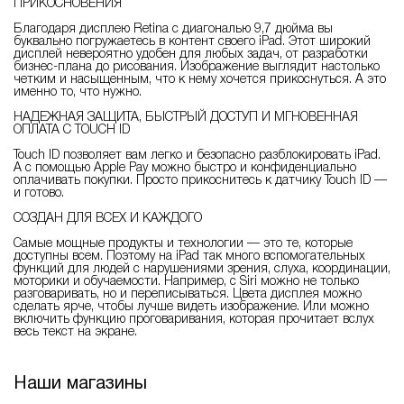
ПРИКОСНОВЕНИЯ
Благодаря дисплею Retina с диагональю 9,7 дюйма вы
буквально погружаетесь в контент своего iPad. Этот широкий
дисплей невероятно удобен для любых задач, от разработки
бизнес-плана до рисования. Изображение выглядит настолько
четким и насыщенным, что к нему хочется прикоснуться. А это
именно то, что нужно.
НАДЕЖНАЯ ЗАЩИТА, БЫСТРЫЙ ДОСТУП И МГНОВЕННАЯ
ОПЛАТА С TOUCH ID
Touch ID позволяет вам легко и безопасно разблокировать iPad.
А с помощью Apple Pay можно быстро и конфиденциально
оплачивать покупки. Просто прикоснитесь к датчику Touch ID —
и готово.
СОЗДАН ДЛЯ ВСЕХ И КАЖДОГО
Самые мощные продукты и технологии — это те, которые
доступны всем. Поэтому на iPad так много вспомогательных
функций для людей с нарушениями зрения, слуха, координации,
моторики и обучаемости. Например, с Siri можно не только
разговаривать, но и переписываться. Цвета дисплея можно
сделать ярче, чтобы лучше видеть изображение. Или можно
включить функцию проговаривания, которая прочитает вслух
весь текст на экране.
Наши магазины