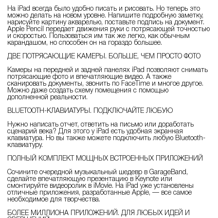
На iPad всегда было удобно писать и рисовать. Но теперь это
можно делать на новом уровне. Напишите подробную заметку,
нарисуйте картину акварелью, поставьте подпись на документ.
Apple Pencil передает движения руки с потрясающей точностью
и скоростью. Пользоваться им так же легко, как обычным
карандашом, но способен он на гораздо большее.
ДВЕ ПОТРЯСАЮЩИЕ КАМЕРЫ. БОЛЬШЕ, ЧЕМ ПРОСТО ФОТО
Камеры на передней и задней панелях iPad позволяют снимать
потрясающие фото и впечатляющие видео. А также
сканировать документы, звонить по FaceTime и многое другое.
Можно даже создать схему помещения с помощью
дополненной реальности.
BLUETOOTH-КЛАВИАТУРЫ. ПОДКЛЮЧАЙТЕ ЛЮБУЮ
Нужно написать отчет, ответить на письмо или доработать
сценарий века? Для этого у iPad есть удобная экранная
клавиатура. Но вы также можете подключить любую Bluetooth-
клавиатуру.
ПОЛНЫЙ КОМПЛЕКТ МОЩНЫХ ВСТРОЕННЫХ ПРИЛОЖЕНИЙ
Сочините очередной музыкальный шедевр в GarageBand,
сделайте впечатляющую презентацию в Keynote или
смонтируйте видеоролик в iMovie. На iPad уже установлены
отличные приложения, разработанные Apple, — все самое
необходимое для творчества.
БОЛЕЕ МИЛЛИОНА ПРИЛОЖЕНИЙ. ДЛЯ ЛЮБЫХ ИДЕЙ И