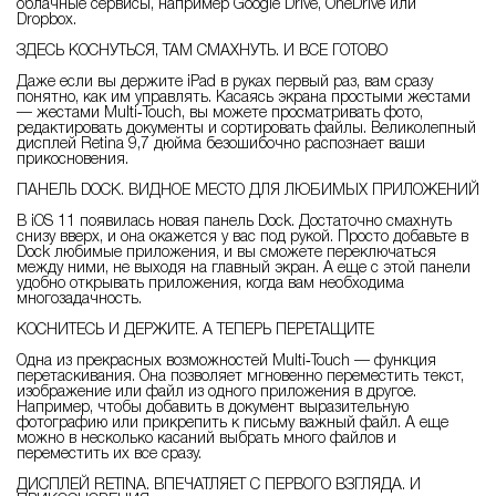
облачные сервисы, например Google Drive, OneDrive или
Dropbox.
ЗДЕСЬ КОСНУТЬСЯ, ТАМ СМАХНУТЬ. И ВСЕ ГОТОВО
Даже если вы держите iPad в руках первый раз, вам сразу
понятно, как им управлять. Касаясь экрана простыми жестами
— жестами Multi‑Touch, вы можете просматривать фото,
редактировать документы и сортировать файлы. Великолепный
дисплей Retina 9,7 дюйма безошибочно распознает ваши
прикосновения.
ПАНЕЛЬ DOCK. ВИДНОЕ МЕСТО ДЛЯ ЛЮБИМЫХ ПРИЛОЖЕНИЙ
В iOS 11 появилась новая панель Dock. Достаточно смахнуть
снизу вверх, и она окажется у вас под рукой. Просто добавьте в
Dock любимые приложения, и вы сможете переключаться
между ними, не выходя на главный экран. А еще с этой панели
удобно открывать приложения, когда вам необходима
многозадачность.
КОСНИТЕСЬ И ДЕРЖИТЕ. А ТЕПЕРЬ ПЕРЕТАЩИТЕ
Одна из прекрасных возможностей Multi‑Touch — функция
перетаскивания. Она позволяет мгновенно переместить текст,
изображение или файл из одного приложения в другое.
Например, чтобы добавить в документ выразительную
фотографию или прикрепить к письму важный файл. А еще
можно в несколько касаний выбрать много файлов и
переместить их все сразу.
ДИСПЛЕЙ RETINA. ВПЕЧАТЛЯЕТ С ПЕРВОГО ВЗГЛЯДА. И