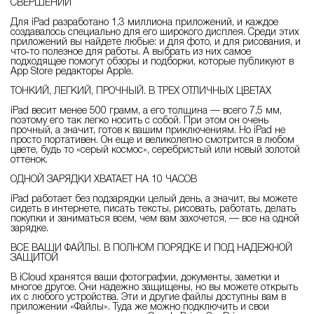
СВЕРШЕНИЙ
Для iPad разработано 1,3 миллиона приложений, и каждое
создавалось специально для его широкого дисплея. Среди этих
приложений вы найдете любые: и для фото, и для рисования, и
что‑то полезное для работы. А выбрать из них самое
подходящее помогут обзоры и подборки, которые публикуют в
App Store редакторы Apple.
ТОНКИЙ, ЛЕГКИЙ, ПРОЧНЫЙ. В ТРЕХ ОТЛИЧНЫХ ЦВЕТАХ
iPad весит менее 500 грамм, а его толщина — всего 7,5 мм,
поэтому его так легко носить с собой. При этом он очень
прочный, а значит, готов к вашим приключениям. Но iPad не
просто портативен. Он еще и великолепно смотрится в любом
цвете, будь то «серый космос», серебристый или новый золотой
оттенок.
ОДНОЙ ЗАРЯДКИ ХВАТАЕТ НА 10 ЧАСОВ
iPad работает без подзарядки целый день, а значит, вы можете
сидеть в интернете, писать тексты, рисовать, работать, делать
покупки и заниматься всем, чем вам захочется, — все на одной
зарядке.
ВСЕ ВАШИ ФАЙЛЫ. В ПОЛНОМ ПОРЯДКЕ И ПОД НАДЕЖНОЙ
ЗАЩИТОЙ
В iCloud хранятся ваши фотографии, документы, заметки и
многое другое. Они надежно защищены, но вы можете открыть
их с любого устройства. Эти и другие файлы доступны вам в
приложении «Файлы». Туда же можно подключить и свои