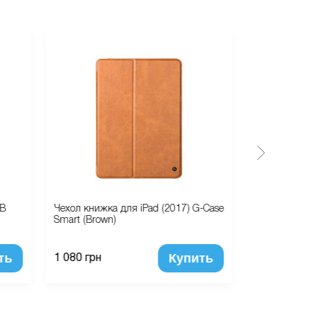
IB
Чехол книжка для iPad (2017) G-Case
Сетевое заря
Smart (Brown)
RU-U1 5 USB
ть
Купить
1 080 грн
790 грн