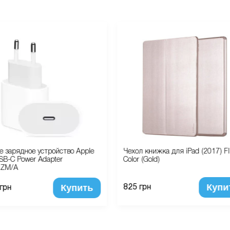
е зарядное устройство Apple
Чехол книжка для iPad (2017) F
B-C Power Adapter
Color (Gold)
ZM/A
Купи
Купить
825 грн
 грн