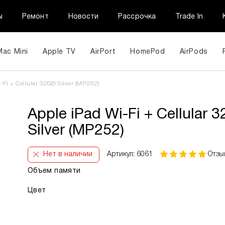
ы
Ремонт
Новости
Рассрочка
Trade In
Mac Mini
Apple TV
AirPort
HomePod
AirPods
-Fi + Cellular 32GB Silver (MP252)
Apple iPad Wi-Fi + Cellular 
Silver (MP252)
Нет в наличии
Артикул: 6061
Отзы
Объем памяти
Цвет