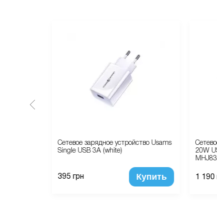
iMAX (gold)
Сетевое зарядное устройство Usams
Сетево
Single USB 3A (white)
20W US
MHJ83
Купить
Купить
395 грн
1 190