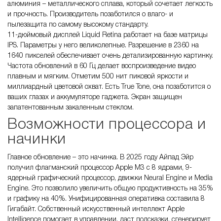
алюминия – металлического сплава, который сочетает легкость
и прочность. Производитель позаботился о влаго- и
пылезащита по самому высокому стандарту.
11-дюймовый дисплей Liquid Retina работает на базе матрицы
IPS. Параметры у него великолепные. Разрешение в 2360 на
1640 пикселей обеспечивает очень детализированную картинку.
Частота обновлений в 60 Гц делает воспроизведение видео
плавным и мягким. Отметим 500 нит пиковой яркости и
миллиардный цветовой охват. Есть True Tone, она позаботится о
ваших глазах и аккумуляторе гаджета. Экран защищен
запатентованным закаленным стеклом.
Возможности процессора и
начинки
Главное обновление – это начинка. В 2025 году Айпад Эйр
получил флагманский процессор Apple M3 с 8 ядрами, 9-
ядерный графический процессор, движки Neural Engine и Media
Engine. Это позволило увеличить общую продуктивность на 35%
и графику на 40%. Унифицированная оперативка составила 8
Гигабайт. Собственный искусственный интеллект Apple
Intelligence помогает в управлении, даст подсказки, сгенерирует