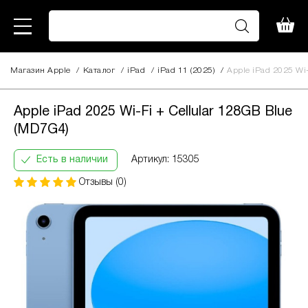
Магазин Apple
/
Каталог
/
iPad
/
iPad 11 (2025)
/
Apple iPad 2025 Wi-
Apple iPad 2025 Wi-Fi + Cellular
24 640
128GB Blue (MD7G4)
грн
Apple iPad 2025 Wi-Fi + Cellular 128GB Blue
Кількість
Інформація:
(MD7G4)
платежів:
В
ПриватБанк
3
місяць:
Оплата
Есть в наличии
Артикул: 15305
6
8803
частинами
9
грн
Отзывы (0)
12
За допомогою ПриватБанку ви маєте змогу
придбати товар в розстрочку одним з двох
способів.
Спосіб кредиту 1 – комісія банку складає
2.9 % на місяць від суми.
Спосіб кредиту
2 – комісія банку залежить