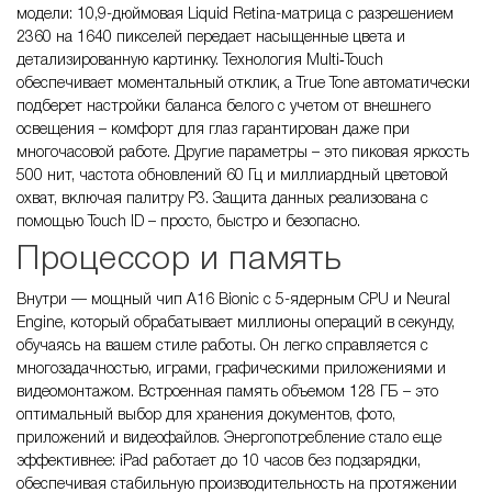
модели: 10,9-дюймовая Liquid Retina-матрица с разрешением
2360 на 1640 пикселей передает насыщенные цвета и
детализированную картинку. Технология Multi‑Touch
обеспечивает моментальный отклик, а True Tone автоматически
подберет настройки баланса белого с учетом от внешнего
освещения – комфорт для глаз гарантирован даже при
многочасовой работе. Другие параметры – это пиковая яркость
500 нит, частота обновлений 60 Гц и миллиардный цветовой
охват, включая палитру Р3. Защита данных реализована с
помощью Touch ID – просто, быстро и безопасно.
Процессор и память
Внутри — мощный чип A16 Bionic с 5-ядерным CPU и Neural
Engine, который обрабатывает миллионы операций в секунду,
обучаясь на вашем стиле работы. Он легко справляется с
многозадачностью, играми, графическими приложениями и
видеомонтажом. Встроенная память объемом 128 ГБ – это
оптимальный выбор для хранения документов, фото,
приложений и видеофайлов. Энергопотребление стало еще
эффективнее: iPad работает до 10 часов без подзарядки,
обеспечивая стабильную производительность на протяжении