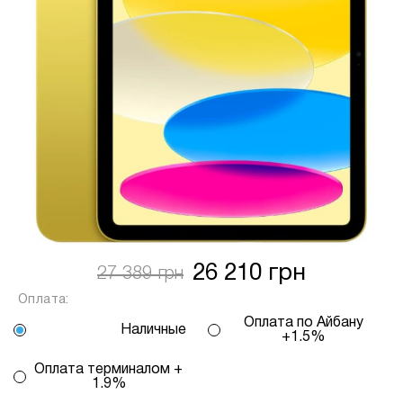
Спосіб кредиту
2 – комісія банку залежить
від кількості обраних вами платежів, від 2
до 25, та вираховується за допомогою
калькулятору або за консультацією нашого
менеджеру.
Для оформлення розстрочки, в застосунку
ПРИВАТБАНК у вас має бути відкритий ліміт на
МИТТЄВА РОЗСТРОЧКА чи ОПЛАТА
ЧАСТИНАМИ.
Якщо сума доступного ліміту в застосунку менша
за вартість обраного вами товару, ви маєте
26 210 грн
27 389 грн
можливість доплатити різницю безпосередньо в
Оплата:
нашому магазині.
Оплата по Айбану
Інформація:
Наличные
+1.5%
Кількість
Оплата терминалом +
платежів:
В
1.9%
ПУМБ
3
місяць: