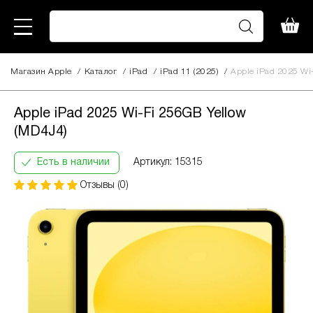
Магазин Apple
/
Каталог
/
iPad
/
iPad 11 (2025)
/
Apple iPad 2025 Wi
Apple iPad 2025 Wi-Fi 256GB
26 210
Yellow (MD4J4)
грн
Apple iPad 2025 Wi-Fi 256GB Yellow
Кількість
(MD4J4)
Інформація:
платежів:
В
ПриватБанк
3
місяць:
Есть в наличии
Артикул: 15315
Оплата
6
9364
частинами
Отзывы (0)
9
грн
12
За допомогою ПриватБанку ви маєте змогу
придбати товар в розстрочку одним з двох
способів.
Спосіб кредиту 1 – комісія банку складає
2.9 % на місяць від суми.