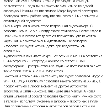
Mouse. Она очень чуткая и точно реагирует на команды
пользователя – едва ли вы захотите сменить ее на другой
аксессуар. Ножничная клавиатура Magic Keyboard популярна
благодаря тихой работе, ходу клавиш всего в 1 миллиметр и
светодиодной подсветке.
Очень хорошая в компьютере встроенная видеокамера. С
разрешением в 12 Мп и поддержкой технологий Center Stage и
Desk View она позволяет добиться впечатляющего качества
картинки. А с учетом очень чувствительных сенсоров
изображение будет четким даже при недостаточном
освещении.
Аудиосистема вызывает искреннее восхищение. Она состоит из
3 микрофонов и 6 стереодинамиков со встроенными
сабвуферами. Пространственное звучание достигается за счет
технологий Spatial Audio и Dolby Atmos.
Быстрый и стабильный интернет у вас будет благодаря модулю
Wi-Fi 6E. Опция Continuity позволяет начать работу на Аймак, а
продолжить ее в любой момент на другом устройстве
экосистемы Эппл – Айфоне, планшете или Макбук. А новая
опция Universal Clipboard позволяет быстро найти нужное фото
в галереи, используя буквенные запросы – просто как в гугле.
Для подключения сторонних аксессуаров рабочая станция