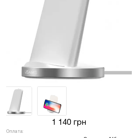
від кількості обраних вами платежів, від 2
до 25, та вираховується за допомогою
калькулятору або за консультацією нашого
менеджеру.
Для оформлення розстрочки, в застосунку
ПРИВАТБАНК у вас має бути відкритий ліміт на
МИТТЄВА РОЗСТРОЧКА чи ОПЛАТА
ЧАСТИНАМИ.
Якщо сума доступного ліміту в застосунку менша
за вартість обраного вами товару, ви маєте
можливість доплатити різницю безпосередньо в
нашому магазині.
Інформація:
Кількість
1 140 грн
платежів:
ПУМБ
В
Оплата:
3
Оплата
місяць: