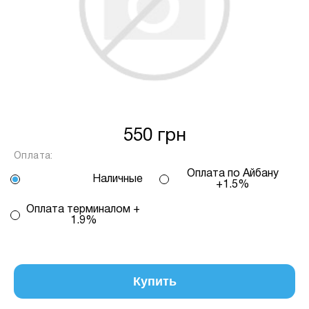
Спосіб кредиту
2 – комісія банку залежить
від кількості обраних вами платежів, від 2
до 25, та вираховується за допомогою
калькулятору або за консультацією нашого
менеджеру.
Для оформлення розстрочки, в застосунку
ПРИВАТБАНК у вас має бути відкритий ліміт на
550 грн
МИТТЄВА РОЗСТРОЧКА чи ОПЛАТА
Оплата:
ЧАСТИНАМИ.
Оплата по Айбану
Наличные
+1.5%
Якщо сума доступного ліміту в застосунку менша
Оплата терминалом +
за вартість обраного вами товару, ви маєте
1.9%
можливість доплатити різницю безпосередньо в
нашому магазині.
Інформація:
Купить
Кількість
платежів:
ПУМБ
В