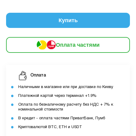
6
частинами
322 грн
9
12
Купить
За допомогою ПУМБ ви маєте можливість
придбати товар в розстрочку.
Оплата частями
Для оформлення розстрочки вам необхідно
мати відкритий ліміт для розстрочки в
застосунку ПУМБ.
Оплата
Максимальна сума розстрочки дорівнює
вашому доступному ліміту в додатку.
Наличными в магазине или при доставке по Киеву
Платежной картой через терминал +1.9%
З боку ПУМБ немає жодних прихованих комісій
Оплата по безналичному расчету без НДС + 7% к
чи прихованих платежів.
номинальной стоимости
Вартість пристрою це політика та умови компанії
В кредит - оплата частями ПриватБанк, Пумб
MyCloudStore.
Криптовалютой BTC, ETH и USDT