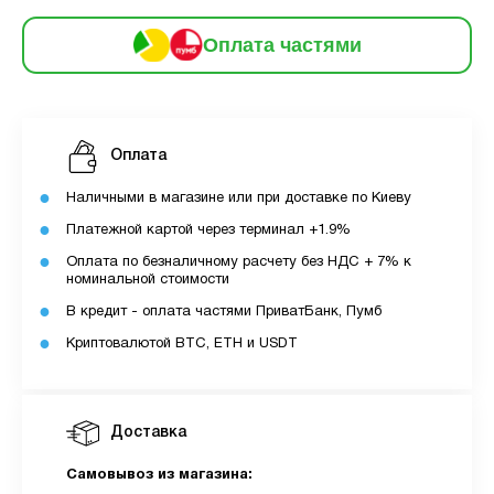
3
Оплата
місяць:
6
Оплата частями
частинами
322 грн
9
12
За допомогою ПУМБ ви маєте можливість
Оплата
придбати товар в розстрочку.
Наличными в магазине или при доставке по Киеву
Для оформлення розстрочки вам необхідно
Платежной картой через терминал +1.9%
мати відкритий ліміт для розстрочки в
Оплата по безналичному расчету без НДС + 7% к
застосунку ПУМБ.
номинальной стоимости
Максимальна сума розстрочки дорівнює
В кредит - оплата частями ПриватБанк, Пумб
вашому доступному ліміту в додатку.
Криптовалютой BTC, ETH и USDT
З боку ПУМБ немає жодних прихованих комісій
чи прихованих платежів.
Доставка
Вартість пристрою це політика та умови компанії
MyCloudStore.
Самовывоз из магазина: