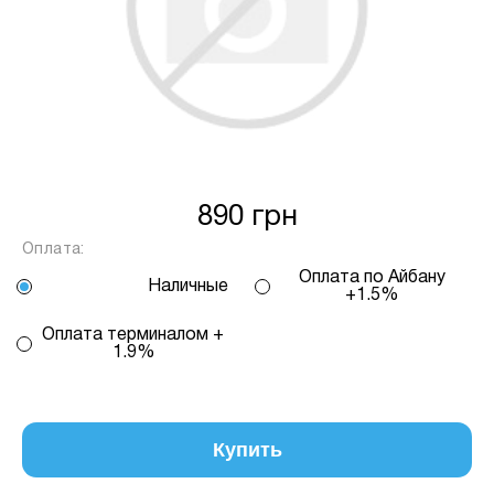
Спосіб кредиту
2 – комісія банку залежить
від кількості обраних вами платежів, від 2
до 25, та вираховується за допомогою
калькулятору або за консультацією нашого
менеджеру.
Для оформлення розстрочки, в застосунку
ПРИВАТБАНК у вас має бути відкритий ліміт на
890 грн
МИТТЄВА РОЗСТРОЧКА чи ОПЛАТА
Оплата:
ЧАСТИНАМИ.
Оплата по Айбану
Наличные
+1.5%
Якщо сума доступного ліміту в застосунку менша
Оплата терминалом +
за вартість обраного вами товару, ви маєте
1.9%
можливість доплатити різницю безпосередньо в
нашому магазині.
Інформація:
Купить
Кількість
платежів:
ПУМБ
В