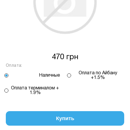
від кількості обраних вами платежів, від 2
до 25, та вираховується за допомогою
калькулятору або за консультацією нашого
менеджеру.
Для оформлення розстрочки, в застосунку
ПРИВАТБАНК у вас має бути відкритий ліміт на
МИТТЄВА РОЗСТРОЧКА чи ОПЛАТА
470 грн
ЧАСТИНАМИ.
Оплата:
Оплата по Айбану
Наличные
Якщо сума доступного ліміту в застосунку менша
+1.5%
за вартість обраного вами товару, ви маєте
Оплата терминалом +
можливість доплатити різницю безпосередньо в
1.9%
нашому магазині.
Інформація:
Кількість
Купить
платежів:
ПУМБ
В
3
Оплата
місяць: