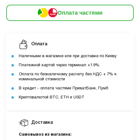
6
частинами
170 грн
9
Оплата частями
12
За допомогою ПУМБ ви маєте можливість
придбати товар в розстрочку.
Оплата
Для оформлення розстрочки вам необхідно
Наличными в магазине или при доставке по Киеву
мати відкритий ліміт для розстрочки в
Платежной картой через терминал +1.9%
застосунку ПУМБ.
Оплата по безналичному расчету без НДС + 7% к
Максимальна сума розстрочки дорівнює
номинальной стоимости
вашому доступному ліміту в додатку.
В кредит - оплата частями ПриватБанк, Пумб
Криптовалютой BTC, ETH и USDT
З боку ПУМБ немає жодних прихованих комісій
чи прихованих платежів.
Вартість пристрою це політика та умови компанії
Доставка
MyCloudStore.
Самовывоз из магазина: