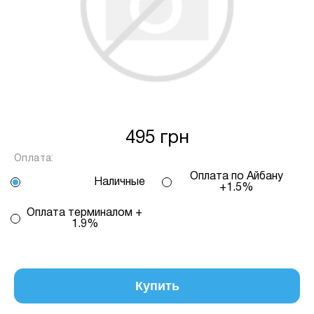
Спосіб кредиту
2 – комісія банку залежить
від кількості обраних вами платежів, від 2
до 25, та вираховується за допомогою
калькулятору або за консультацією нашого
менеджеру.
Для оформлення розстрочки, в застосунку
ПРИВАТБАНК у вас має бути відкритий ліміт на
495 грн
МИТТЄВА РОЗСТРОЧКА чи ОПЛАТА
Оплата:
ЧАСТИНАМИ.
Оплата по Айбану
Наличные
+1.5%
Якщо сума доступного ліміту в застосунку менша
Оплата терминалом +
за вартість обраного вами товару, ви маєте
1.9%
можливість доплатити різницю безпосередньо в
нашому магазині.
Інформація:
Купить
Кількість
платежів:
ПУМБ
В