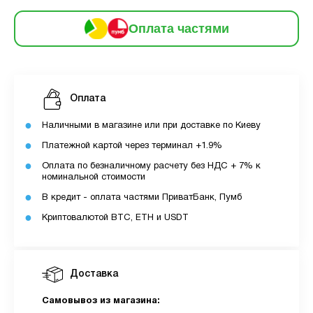
3
Оплата
місяць:
6
Оплата частями
частинами
179 грн
9
12
За допомогою ПУМБ ви маєте можливість
Оплата
придбати товар в розстрочку.
Наличными в магазине или при доставке по Киеву
Для оформлення розстрочки вам необхідно
Платежной картой через терминал +1.9%
мати відкритий ліміт для розстрочки в
Оплата по безналичному расчету без НДС + 7% к
застосунку ПУМБ.
номинальной стоимости
Максимальна сума розстрочки дорівнює
В кредит - оплата частями ПриватБанк, Пумб
вашому доступному ліміту в додатку.
Криптовалютой BTC, ETH и USDT
З боку ПУМБ немає жодних прихованих комісій
чи прихованих платежів.
Доставка
Вартість пристрою це політика та умови компанії
MyCloudStore.
Самовывоз из магазина: