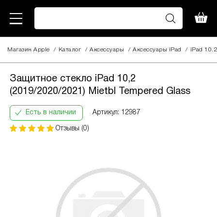
Магазин Apple
/
Каталог
/
Аксессуары
Защитное стекло
/
Aксессуары iPad
/
iPad 10.2
iPad 10,2
495
(2019/2020/2021)
грн
Защитное стекло iPad 10,2
Mietbl Tempered Glass
(2019/2020/2021) Mietbl Tempered Glass
Кількість
Інформація:
платежів:
В
ПриватБанк
Есть в наличии
Артикул: 12987
3
місяць:
Оплата
6
176
Отзывы (0)
частинами
9
грн
12
За допомогою ПриватБанку ви маєте змогу
придбати товар в розстрочку одним з двох
способів.
Спосіб кредиту 1 – комісія банку складає
2.9 % на місяць від суми.