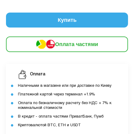
частинами
229 грн
9
12
Купить
За допомогою ПУМБ ви маєте можливість
придбати товар в розстрочку.
Оплата частями
Для оформлення розстрочки вам необхідно
мати відкритий ліміт для розстрочки в
застосунку ПУМБ.
Максимальна сума розстрочки дорівнює
Оплата
вашому доступному ліміту в додатку.
Наличными в магазине или при доставке по Киеву
З боку ПУМБ немає жодних прихованих комісій
Платежной картой через терминал +1.9%
чи прихованих платежів.
Оплата по безналичному расчету без НДС + 7% к
Вартість пристрою це політика та умови компанії
номинальной стоимости
MyCloudStore.
В кредит - оплата частями ПриватБанк, Пумб
Криптовалютой BTC, ETH и USDT