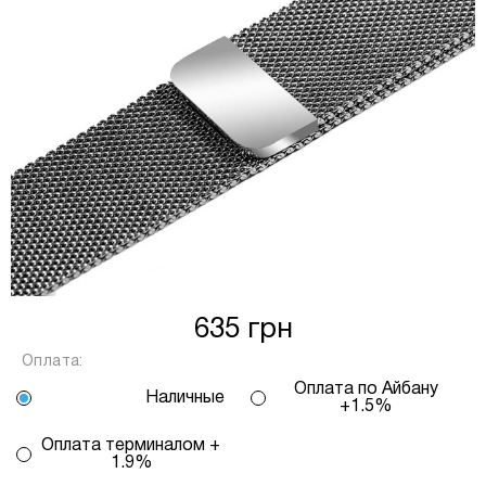
від кількості обраних вами платежів, від 2
до 25, та вираховується за допомогою
калькулятору або за консультацією нашого
менеджеру.
Для оформлення розстрочки, в застосунку
ПРИВАТБАНК у вас має бути відкритий ліміт на
МИТТЄВА РОЗСТРОЧКА чи ОПЛАТА
ЧАСТИНАМИ.
Якщо сума доступного ліміту в застосунку менша
за вартість обраного вами товару, ви маєте
635 грн
можливість доплатити різницю безпосередньо в
нашому магазині.
Оплата:
Інформація:
Оплата по Айбану
Наличные
+1.5%
Кількість
платежів:
Оплата терминалом +
ПУМБ
В
3
1.9%
Оплата
місяць:
6